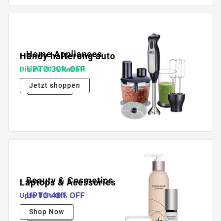
Handy halterung auto
Bis zu 20 % Rabatt
Jetzt shoppen
Laptops & Acessories
Upto 80% Off
Shop Now