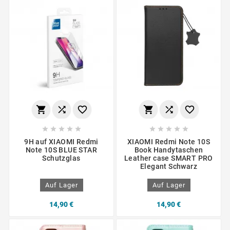
















9H auf XIAOMI Redmi
XIAOMI Redmi Note 10S
Note 10S BLUE STAR
Book Handytaschen
Schutzglas
Leather case SMART PRO
Elegant Schwarz
Auf Lager
Auf Lager
14,90 €
14,90 €