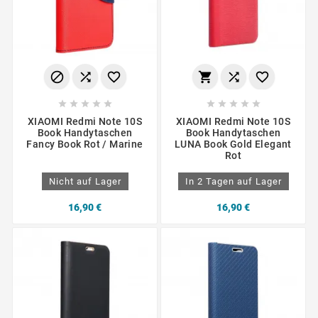
















XIAOMI Redmi Note 10S
XIAOMI Redmi Note 10S
Book Handytaschen
Book Handytaschen
Fancy Book Rot / Marine
LUNA Book Gold Elegant
Rot
Nicht auf Lager
In 2 Tagen auf Lager
16,90 €
16,90 €