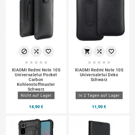
















XIAOMI Redmi Note 10S
XIAOMI Redmi Note 10S
Universaletui Pocket
Universaletui Deko
Carbon
Schwarz
Kohlenstoffmuster
Schwarz
Nicht auf Lager
In 2 Tagen auf Lager
14,90 €
11,90 €