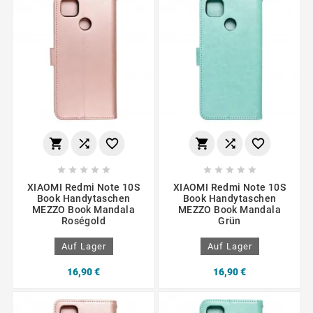
















XIAOMI Redmi Note 10S
XIAOMI Redmi Note 10S
Book Handytaschen
Book Handytaschen
MEZZO Book Mandala
MEZZO Book Mandala
Roségold
Grün
Auf Lager
Auf Lager
16,90 €
16,90 €