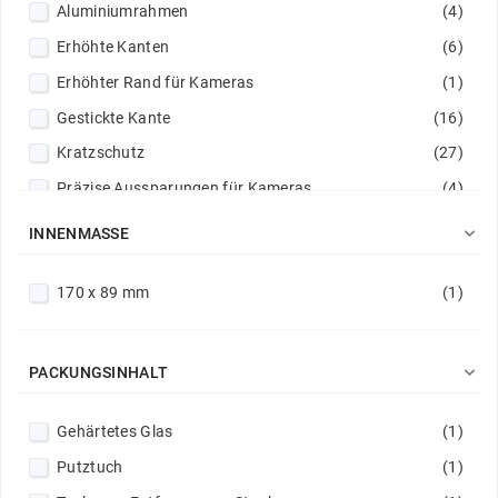
Aluminiumrahmen
(4)
Erhöhte Kanten
(6)
Erhöhter Rand für Kameras
(1)
Gestickte Kante
(16)
Kratzschutz
(27)
Präzise Aussparungen für Kameras
(4)
Schutz vor Beschädigungen
(28)

INNENMASSE
Verstärkte Ecken
(1)
170 x 89 mm
(1)
Verstärkte Säume
(1)

PACKUNGSINHALT
Gehärtetes Glas
(1)
Putztuch
(1)