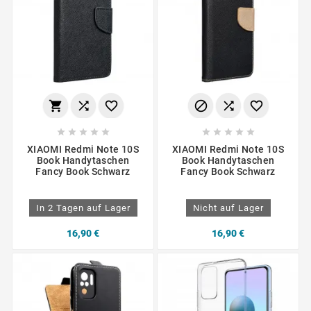
















XIAOMI Redmi Note 10S
XIAOMI Redmi Note 10S
Book Handytaschen
Book Handytaschen
Fancy Book Schwarz
Fancy Book Schwarz
In 2 Tagen auf Lager
Nicht auf Lager
16,90 €
16,90 €