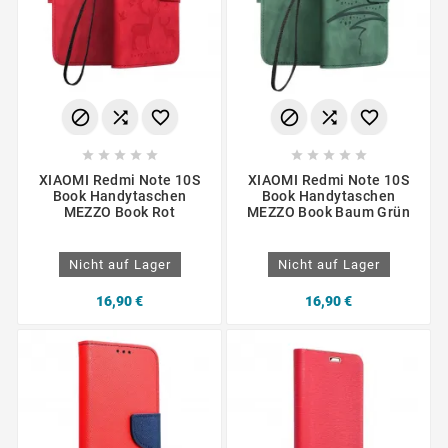
















XIAOMI Redmi Note 10S
XIAOMI Redmi Note 10S
Book Handytaschen
Book Handytaschen
MEZZO Book Rot
MEZZO Book Baum Grün
Nicht auf Lager
Nicht auf Lager
16,90 €
16,90 €