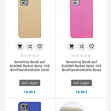
















Sensitive Book auf
Sensitive Book auf
XIAOMI Redmi Note 10S
XIAOMI Redmi Note 10S
Brieftaschenhülle Gold
Brieftaschenhülle Rosa
Auf Lager
Auf Lager
14,90 €
14,90 €