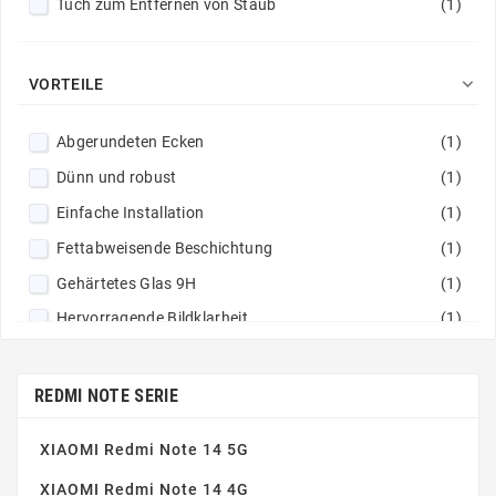
Tuch zum Entfernen von Staub
(1)

VORTEILE
Abgerundeten Ecken
(1)
Dünn und robust
(1)
Einfache Installation
(1)
Fettabweisende Beschichtung
(1)
Gehärtetes Glas 9H
(1)
Hervorragende Bildklarheit
(1)
Nicht klebrige Zusammensetzung
(1)
Perfekte Haftung
(1)
REDMI NOTE SERIE
XIAOMI Redmi Note 14 5G
XIAOMI Redmi Note 14 4G