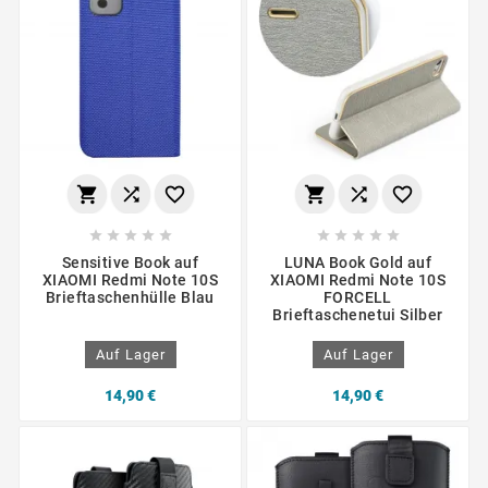
















Sensitive Book auf
LUNA Book Gold auf
XIAOMI Redmi Note 10S
XIAOMI Redmi Note 10S
Brieftaschenhülle Blau
FORCELL
Brieftaschenetui Silber
Auf Lager
Auf Lager
14,90 €
14,90 €