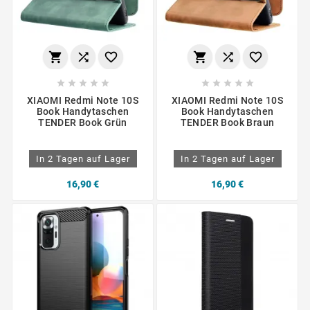
















XIAOMI Redmi Note 10S
XIAOMI Redmi Note 10S
Book Handytaschen
Book Handytaschen
TENDER Book Grün
TENDER Book Braun
In 2 Tagen auf Lager
In 2 Tagen auf Lager
16,90 €
16,90 €