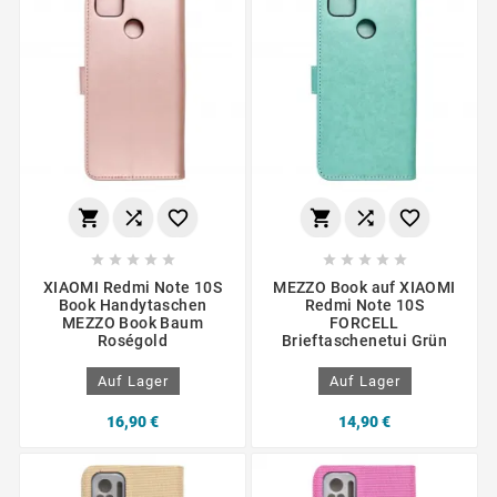
















XIAOMI Redmi Note 10S
MEZZO Book auf XIAOMI
Book Handytaschen
Redmi Note 10S
MEZZO Book Baum
FORCELL
Roségold
Brieftaschenetui Grün
Auf Lager
Auf Lager
16,90 €
14,90 €