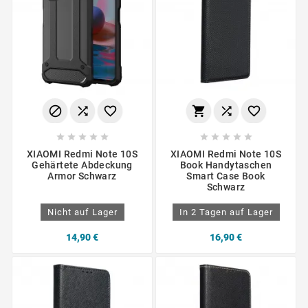
















XIAOMI Redmi Note 10S
XIAOMI Redmi Note 10S
Gehärtete Abdeckung
Book Handytaschen
Armor Schwarz
Smart Case Book
Schwarz
Nicht auf Lager
In 2 Tagen auf Lager
14,90 €
16,90 €