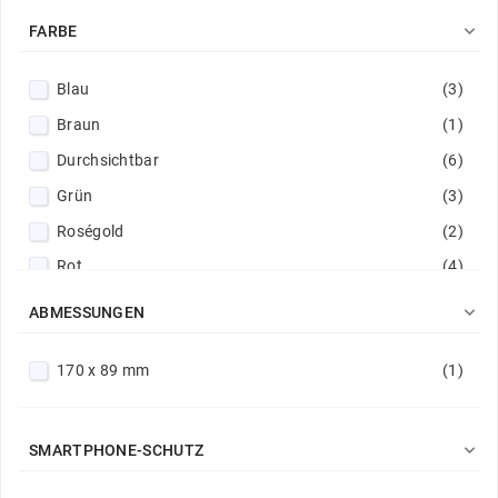

FARBE
Blau
(3)
Braun
(1)
Durchsichtbar
(6)
Grün
(3)
Roségold
(2)
Rot
(4)
Rot / Marine
(1)

ABMESSUNGEN
Schwarz
(13)
170 x 89 mm
(1)

SMARTPHONE-SCHUTZ