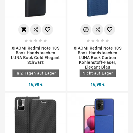
















XIAOMI Redmi Note 10S
XIAOMI Redmi Note 10S
Book Handytaschen
Book Handytaschen
LUNA Book Gold Elegant
LUNA Book Carbon
Schwarz
Kohlenstoff-Faser,
Elegant Blau
In 2 Tagen auf Lager
Nicht auf Lager
16,90 €
16,90 €