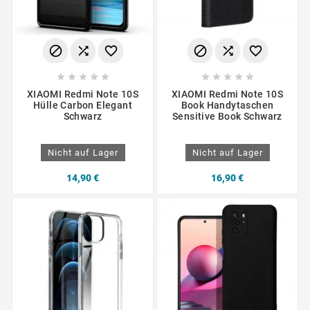
















XIAOMI Redmi Note 10S
XIAOMI Redmi Note 10S
Hülle Carbon Elegant
Book Handytaschen
Schwarz
Sensitive Book Schwarz
Nicht auf Lager
Nicht auf Lager
14,90 €
16,90 €