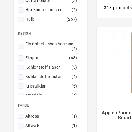
Gürtelholster
(2)
318 product
Horizontale holster
(2)
Hülle
(257)
Panzerglas
(7)
DESIGN
Universaletui
(2)
Ein ästhetisches Accessoire
(4)
Elegant
(68)
Kohlenstoff-Faser
(5)
Kohlenstoffmuster
(4)
Kristallklar
(5)
Mandala
(1)
Monochromatische
(8)
FARBE

Apple iPhone
Premium-Gehäuse
(8)
Altrosa
(1)
Smart
Stilvoll
(8)
Altweiß
(1)