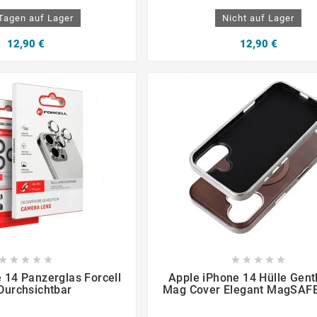
 Tagen auf Lager
Nicht auf Lager
12,90 €
12,90 €

















 14 Panzerglas Forcell
Apple iPhone 14 Hülle Gen
Durchsichtbar
Mag Cover Elegant MagSAF