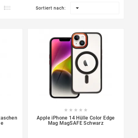

Sortiert nach:









taschen
Apple iPhone 14 Hülle Color Edge
ne
Mag MagSAFE Schwarz