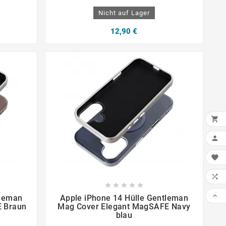
Nicht auf Lager
12,90 €














tleman
Apple iPhone 14 Hülle Gentleman
E Braun
Mag Cover Elegant MagSAFE Navy
blau