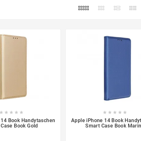
s

















 14 Book Handytaschen
Apple iPhone 14 Book Handy
 Case Book Gold
Smart Case Book Mari