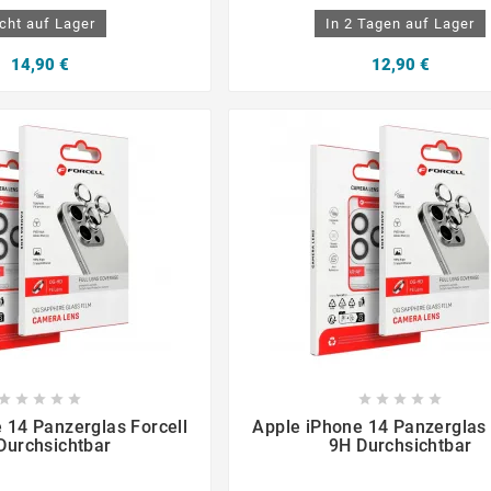
cht auf Lager
In 2 Tagen auf Lager
14,90 €
12,90 €

















 14 Panzerglas Forcell
Apple iPhone 14 Panzerglas 
Durchsichtbar
9H Durchsichtbar