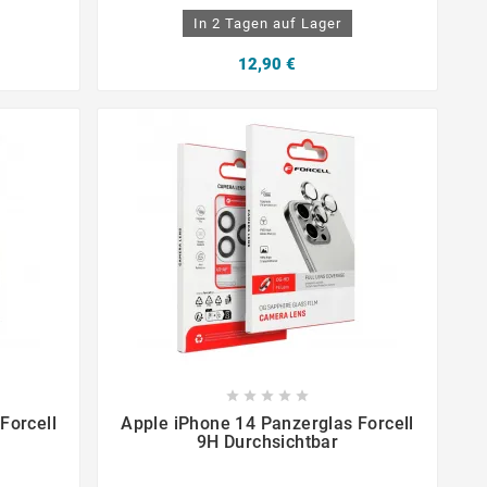
In 2 Tagen auf Lager
12,90 €









Forcell
Apple iPhone 14 Panzerglas Forcell
9H Durchsichtbar