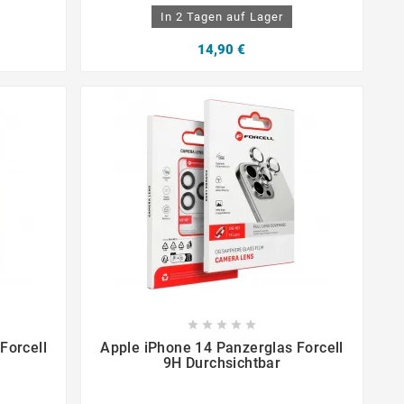
In 2 Tagen auf Lager
14,90 €









Forcell
Apple iPhone 14 Panzerglas Forcell
9H Durchsichtbar