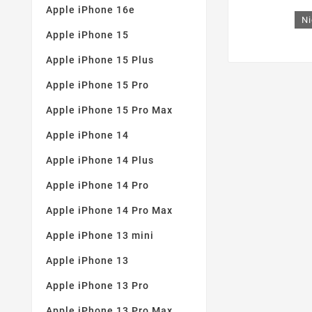
Marine
(8)
Apple iPhone 16e
Ni
Marine / Limette
(1)
Apple iPhone 15
Marmornebel
(1)
Apple iPhone 15 Plus
Matt Schwarz
(2)
Apple iPhone 15 Pro
Minzig
(3)
Apple iPhone 15 Pro Max
Navy blau
(5)
Orange
(2)
Apple iPhone 14
Orange Spritzer
(1)
Apple iPhone 14 Plus
Ozeanmarmor
(1)
Apple iPhone 14 Pro
Pfirsich
(1)
Apple iPhone 14 Pro Max
Pfirsichrosa
(1)
Apple iPhone 13 mini
Puderrosa
(1)
Apple iPhone 13
Rosa
(18)
Apple iPhone 13 Pro
Roségold
(2)
Rot
(7)
Apple iPhone 13 Pro Max