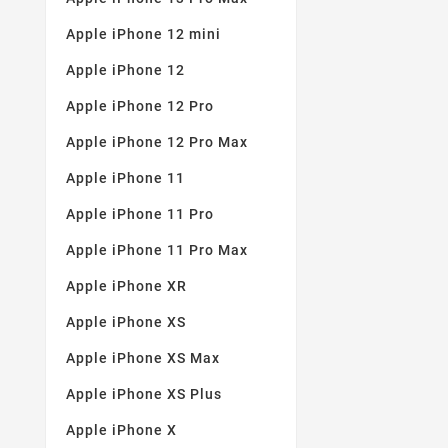
Rot / Marine
(1)
Apple iPhone 12 mini
Rotwein
(1)
Apple iPhone 12
Sandbeige
(1)
Apple iPhone 12 Pro
Sandrosa
(2)
Apple iPhone 12 Pro Max
Schwarz
(78)
Apple iPhone 11
Silber
(5)
Apple iPhone 11 Pro
Stahl
(2)
Apple iPhone 11 Pro Max
Tiefviolett
(2)
Transparent und Pink
(1)
Apple iPhone XR
Weiß
(2)
Apple iPhone XS
Wilder Panther
(1)
Apple iPhone XS Max
Zitrone
(1)
Apple iPhone XS Plus
Apple iPhone X