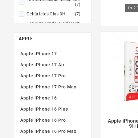
Hellviolett
(2)
(7)
In 2
Himmelblau
(1)
Gehärtetes Glas 9H
(7)
Indigoblau
(1)
Hervorragende Bildklarheit
(7)
Jademarmor
(1)
Nicht klebrige Zusammensetzung
APPLE
Karbonfaser
(1)
(7)
Kevlar Schwarz
(1)
Perfekte Haftung
(7)
Apple iPhone 17
Lavendel
(1)
Apple iPhone 17 Air
Lila
(1)
Apple iPhone 17 Pro
Lila (Purple)
(12)
Apple iPhone 17 Pro Max
Lila (Violet)
(4)
Apple iPhone 16
Lila Spritzer
(1)
Lindgrün
(1)
Apple iPhone 16 Plus

Magenta
(1)
Apple iPhone 16 Pro
Apple iPhone
9H 
Magischer Sand
(1)
Apple iPhone 16 Pro Max