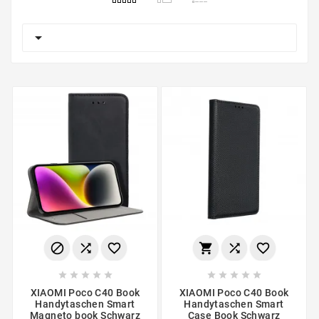

















XIAOMI Poco C40 Book
XIAOMI Poco C40 Book
Handytaschen Smart
Handytaschen Smart
Magneto book Schwarz
Case Book Schwarz