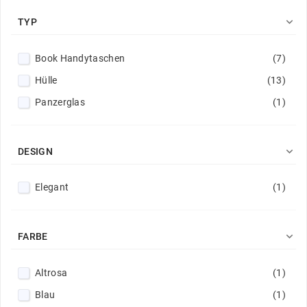

TYP
Book Handytaschen
(7)
Hülle
(13)
Panzerglas
(1)

DESIGN
Elegant
(1)

FARBE
Altrosa
(1)
Blau
(1)