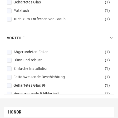
Gehärtetes Glas
(1)
Putztuch
(1)
Tuch zum Entfernen von Staub
(1)

VORTEILE
Abgerundeten Ecken
(1)
Dünn und robust
(1)
Einfache Installation
(1)
Fettabweisende Beschichtung
(1)
Gehärtetes Glas 9H
(1)
Hervorragende Bildklarheit
(1)
Nicht klebrige Zusammensetzung
(1)
Perfekte Haftung
(1)
HONOR