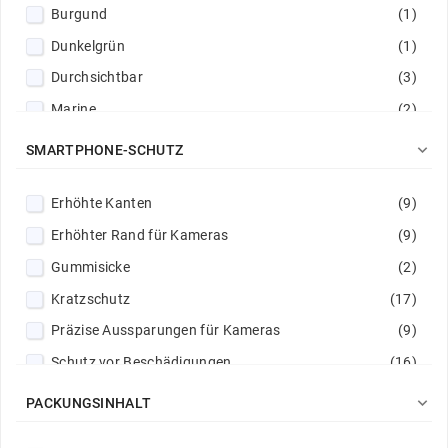
Burgund
(1)
Dunkelgrün
(1)
Durchsichtbar
(3)
Marine
(2)
Minzig
(1)

SMARTPHONE-SCHUTZ
Rosa
(1)
Erhöhte Kanten
(9)
Rot
(1)
Erhöhter Rand für Kameras
(9)
Sandrosa
(1)
Gummisicke
(2)
Schwarz
(7)
Kratzschutz
(17)
Zitrone
(1)
Präzise Aussparungen für Kameras
(9)
Schutz vor Beschädigungen
(16)
Verstärkte Felgen
(2)

PACKUNGSINHALT
Verstärkte Säume
(3)