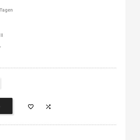
 Tagen
ll
,


B