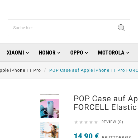
XIAOMI
HONOR
OPPO
MOTOROLA
pple iPhone 11 Pro
POP Case auf Apple iPhone 11 Pro FORC
POP Case auf Ap
FORCELL Elastic





REVIEW (0)
14,90 €
BRUTTOPREIS