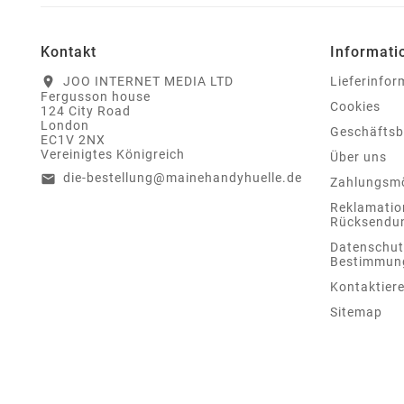
Kontakt
Informati
JOO INTERNET MEDIA LTD
Lieferinfo
location_on
Fergusson house
Cookies
124 City Road
London
Geschäfts
EC1V 2NX
Vereinigtes Königreich
Über uns
die-bestellung@mainehandyhuelle.de
email
Zahlungsmö
Reklamatio
Rücksendu
Datenschut
Bestimmun
Kontaktiere
Sitemap