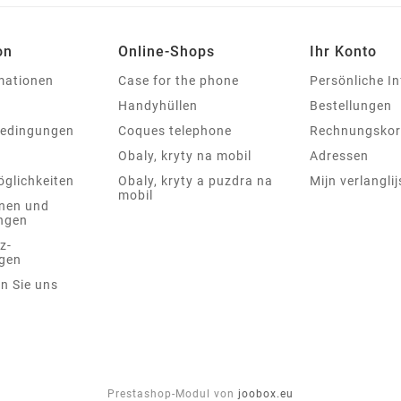
on
Online-Shops
Ihr Konto
rmationen
Case for the phone
Persönliche I
Handyhüllen
Bestellungen
bedingungen
Coques telephone
Rechnungskor
Obaly, kryty na mobil
Adressen
glichkeiten
Obaly, kryty a puzdra na
Mijn verlanglij
mobil
nen und
ngen
z-
gen
n Sie uns
Prestashop-Modul von
joobox.eu