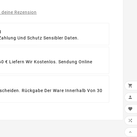
e deine Rezension
g
Zahlung Und Schutz Sensibler Daten.
60 € Liefern Wir Kostenlos. Sendung Online

ntscheiden. Rückgabe Der Ware Innerhalb Von 30



