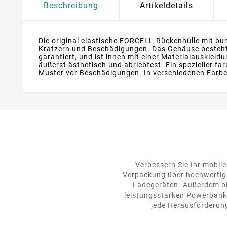
Beschreibung
Artikeldetails
Die original elastische FORCELL-Rückenhülle mit bu
Kratzern und Beschädigungen. Das Gehäuse besteht
garantiert, und ist innen mit einer Materialauskleid
äußerst ästhetisch und abriebfest. Ein spezieller f
Muster vor Beschädigungen. In verschiedenen Farben
Verbessern Sie Ihr mobile
Verpackung über hochwertige
Ladegeräten. Außerdem bie
leistungsstarken Powerbanks
jede Herausforderung