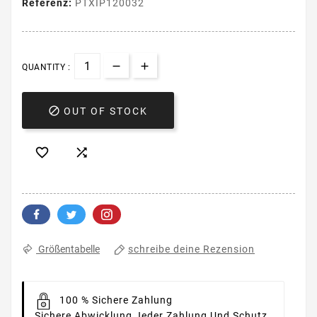
Referenz:
PTXIP120032
QUANTITY :

OUT OF STOCK


schreibe deine Rezension
Größentabelle
100 % Sichere Zahlung
Sichere Abwicklung Jeder Zahlung Und Schutz