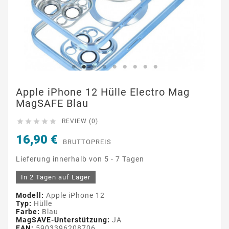
Apple iPhone 12 Hülle Electro Mag
MagSAFE Blau





REVIEW (0)
16,90 €
BRUTTOPREIS
Lieferung innerhalb von 5 - 7 Tagen
In 2 Tagen auf Lager
Modell:
Apple iPhone 12
Typ:
Hülle
Farbe:
Blau
MagSAVE-Unterstützung:
JA
EAN:
5903396208706