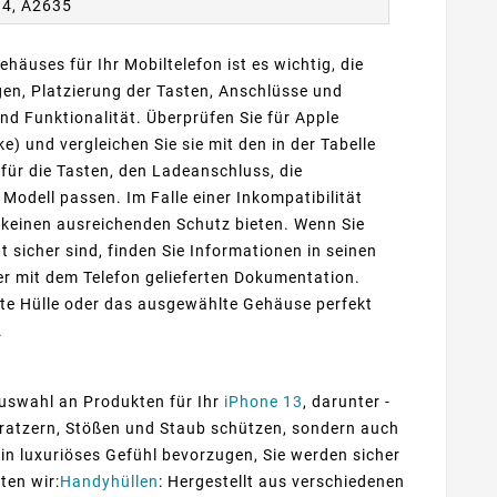
34, A2635
ehäuses für Ihr Mobiltelefon ist es wichtig, die
n, Platzierung der Tasten, Anschlüsse und
d Funktionalität. Überprüfen Sie für Apple
) und vergleichen Sie sie mit den in der Tabelle
ür die Tasten, den Ladeanschluss, die
dell passen. Im Falle einer Inkompatibilität
 keinen ausreichenden Schutz bieten. Wenn Sie
t sicher sind, finden Sie Informationen in seinen
der mit dem Telefon gelieferten Dokumentation.
te Hülle oder das ausgewählte Gehäuse perfekt
.
 Auswahl an Produkten für Ihr
iPhone 13
, darunter -
r Kratzern, Stößen und Staub schützen, sondern auch
 ein luxuriöses Gefühl bevorzugen, Sie werden sicher
ten wir:
Handyhüllen
: Hergestellt aus verschiedenen