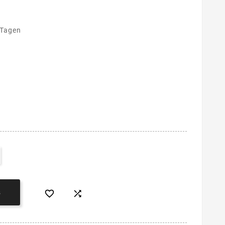
 Tagen


B