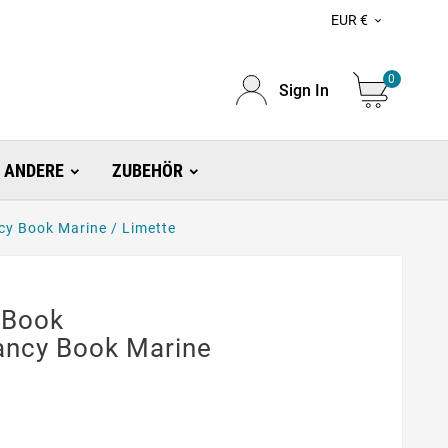
EUR €

0
Sign In
ANDERE
ZUBEHÖR
y Book Marine / Limette
 Book
ancy Book Marine