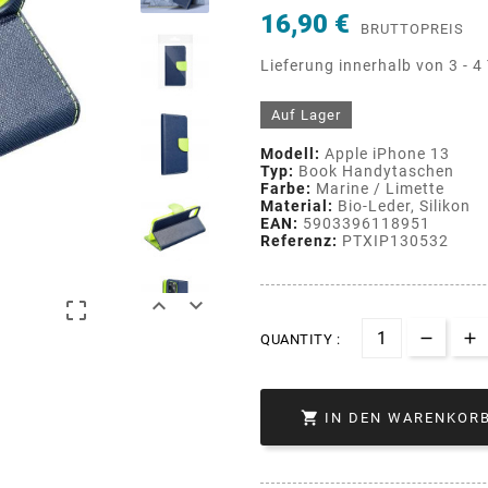
16,90 €
BRUTTOPREIS
Lieferung innerhalb von 3 - 4
Auf Lager
Modell:
Apple iPhone 13
Typ:
Book Handytaschen
Farbe:
Marine / Limette
Material:
Bio-Leder, Silikon
EAN:
5903396118951
Referenz:
PTXIP130532



QUANTITY :

IN DEN WARENKOR