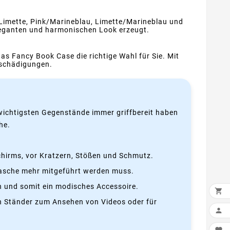
Limette, Pink/Marineblau, Limette/Marineblau und
 eleganten und harmonischen Look erzeugt.
das Fancy Book Case die richtige Wahl für Sie. Mit
Beschädigungen.
re wichtigsten Gegenstände immer griffbereit haben
he.
schirms, vor Kratzern, Stößen und Schmutz.
ftasche mehr mitgeführt werden muss.
ch und somit ein modisches Accessoire.

en Ständer zum Ansehen von Videos oder für
