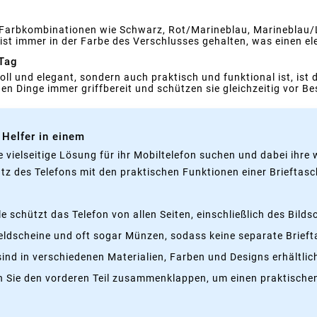
en Farbkombinationen wie Schwarz, Rot/Marineblau, Marineblau/
is ist immer in der Farbe des Verschlusses gehalten, was einen
 Tag
oll und elegant, sondern auch praktisch und funktional ist, ist 
gen Dinge immer griffbereit und schützen sie gleichzeitig vor 
 Helfer in einem
eine vielseitige Lösung für ihr Mobiltelefon suchen und dabei ih
tz des Telefons mit den praktischen Funktionen einer Brieftasc
 schützt das Telefon von allen Seiten, einschließlich des Bild
Geldscheine und oft sogar Münzen, sodass keine separate Brie
 sind in verschiedenen Materialien, Farben und Designs erhältli
en Sie den vorderen Teil zusammenklappen, um einen praktisch