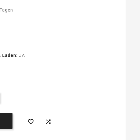
 Tagen
s Laden:
JA


B