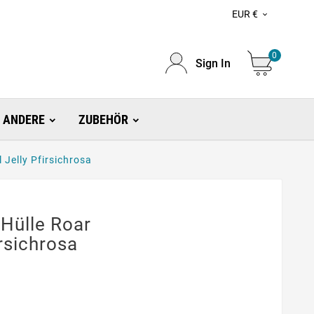
EUR €

0
Sign In
ANDERE
ZUBEHÖR
 Jelly Pfirsichrosa
Hülle Roar
irsichrosa