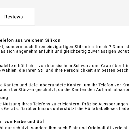
Reviews
 Telefon aus weichem Silikon
zt, sondern auch Ihren einzigartigen Stil unterstreicht? Dann ist
as sich angenehm anfühlt und gleichzeitig zuverlässigen Schutz 
arbpalette erhältlich – von klassischem Schwarz und Grau über f
 wählen, die Ihren Stil und Ihre Persönlichkeit am besten besch
llte Kanten und tiefe, abgerundete Kanten, um Ihr Telefon vor 
on auch bei Stürzen geschützt, da die Kanten den Aufprall abso
zung
die Nutzung Ihres Telefons zu erleichtern. Präzise Aussparung
es Geräts. Darüber hinaus unterstützt die Hülle kabelloses Lad
er von Farbe und Stil
t nur schützt, sondern ihm auch Flair und Originalität verleiht, i