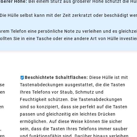
ößerer Höhe:
Bei einem Sturz aus größerer Höhe schützt die Hü
Die Hülle selbst kann mit der Zeit zerkratzt oder beschädigt w
Ihrem Telefon eine persönliche Note zu verleihen und es gleichz
lten Sie in eine Tasche oder eine andere Art von Hülle investie
Beschichtete Schaltflächen:
Diese Hülle ist mit
ose
Tastenabdeckungen ausgestattet, die die Tasten
sen
Ihres Telefons vor Staub, Schmutz und
Feuchtigkeit schützen. Die Tastenabdeckungen
en
sind so konzipiert, dass sie perfekt auf die Tasten
passen und gleichzeitig ein leichtes Drücken
ermöglichen. Auf diese Weise können Sie sicher
,
sein, dass die Tasten Ihres Telefons immer sauber
en,
und funktionsfähig sind. Darüber hinaus verleihen