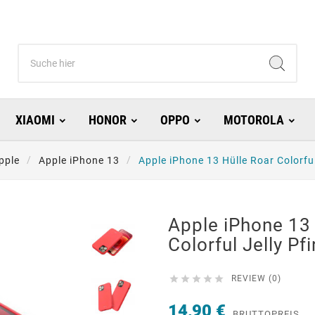
XIAOMI
HONOR
OPPO
MOTOROLA
pple
Apple iPhone 13
Apple iPhone 13 Hülle Roar Colorful
Apple iPhone 13 
Colorful Jelly Pf





REVIEW (0)
14,90 €
BRUTTOPREIS