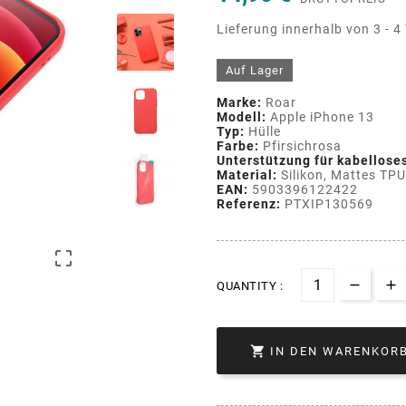
Lieferung innerhalb von 3 - 4
Auf Lager
Marke:
Roar
Modell:
Apple iPhone 13
Typ:
Hülle
Farbe:
Pfirsichrosa
Unterstützung für kabellose
Material:
Silikon, Mattes TPU
EAN:
5903396122422
Referenz:
PTXIP130569

QUANTITY :

IN DEN WARENKOR