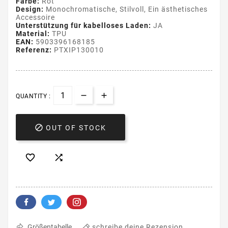
Farbe:
Rot
Design:
Monochromatische, Stilvoll, Ein ästhetisches
Accessoire
Unterstützung für kabelloses Laden:
JA
Material:
TPU
EAN:
5903396168185
Referenz:
PTXIP130010
QUANTITY :

OUT OF STOCK


schreibe deine Rezension
Größentabelle