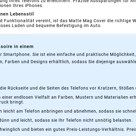
ung Ihres Telefons zu erleichtern. Präzise Aussparungen für A
tionen Ihres iPhones.
rnen Lebensstil
 Funktionalität vereint, ist das Matte Mag Cover die richtige Wah
belloses Laden und bequeme Befestigung im Auto.
soire in einem
hr Smartphone. Sie ist eine einfache und praktische Möglichkei
n, Farben und Designs erhältlich, sodass Sie diejenige auswähl
 die Rückseite und die Seiten des Telefons vor Kratzern, Stöße
n einer endlosen Vielfalt an Farben, Mustern und Materialien er
ruck bringt.
ch leicht am Telefon anbringen und abnehmen, sodass sie schnel
ünn und leicht, sodass sie Ihr Telefon nicht unnötig belasten.
winglich und bieten ein gutes Preis-Leistungs-Verhältnis. Prei