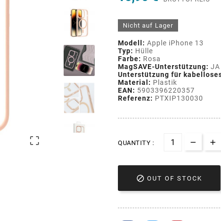
Nicht auf Lager
Modell:
Apple iPhone 13
Typ:
Hülle
Farbe:
Rosa
MagSAVE-Unterstützung:
JA
Unterstützung für kabellose
Material:
Plastik
EAN:
5903396220357
Referenz:
PTXIP130030

QUANTITY :

OUT OF STOCK