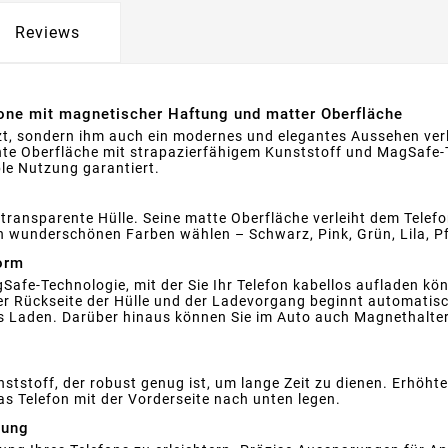
Reviews
one mit magnetischer Haftung und matter Oberfläche
ützt, sondern ihm auch ein modernes und elegantes Aussehen ver
ente Oberfläche mit strapazierfähigem Kunststoff und MagSafe-Te
le Nutzung garantiert.
transparente Hülle. Seine matte Oberfläche verleiht dem Telef
ben wunderschönen Farben wählen – Schwarz, Pink, Grün, Lila, P
orm
Safe-Technologie, mit der Sie Ihr Telefon kabellos aufladen k
r Rückseite der Hülle und der Ladevorgang beginnt automatisch
es Laden. Darüber hinaus können Sie im Auto auch Magnethalte
tstoff, der robust genug ist, um lange Zeit zu dienen. Erhöh
s Telefon mit der Vorderseite nach unten legen.
zung