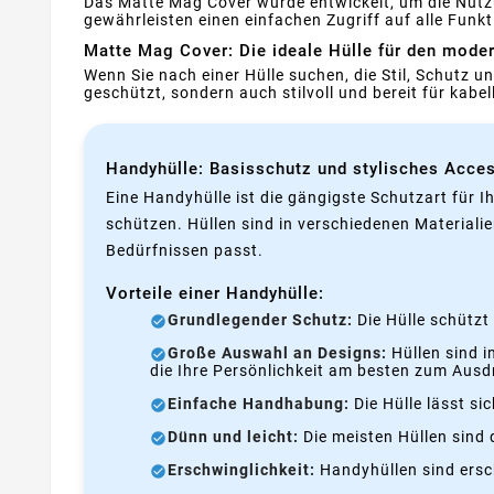
Das Matte Mag Cover wurde entwickelt, um die Nutz
gewährleisten einen einfachen Zugriff auf alle Funk
Matte Mag Cover: Die ideale Hülle für den mode
Wenn Sie nach einer Hülle suchen, die Stil, Schutz und
geschützt, sondern auch stilvoll und bereit für ka
Handyhülle: Basisschutz und stylisches Acces
Eine Handyhülle ist die gängigste Schutzart für I
schützen. Hüllen sind in verschiedenen Materialie
Bedürfnissen passt.
Vorteile einer Handyhülle:
Grundlegender Schutz:
Die Hülle schützt
Große Auswahl an Designs:
Hüllen sind i
die Ihre Persönlichkeit am besten zum Ausd
Einfache Handhabung:
Die Hülle lässt si
Dünn und leicht:
Die meisten Hüllen sind d
Erschwinglichkeit:
Handyhüllen sind ersch