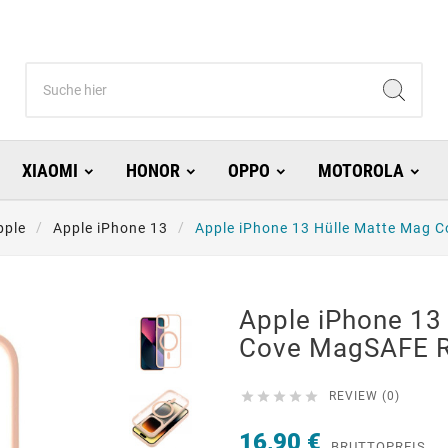
XIAOMI
HONOR
OPPO
MOTOROLA
pple
Apple iPhone 13
Apple iPhone 13 Hülle Matte Mag 
Apple iPhone 13
Cove MagSAFE 





REVIEW (0)
16,90 €
BRUTTOPREIS