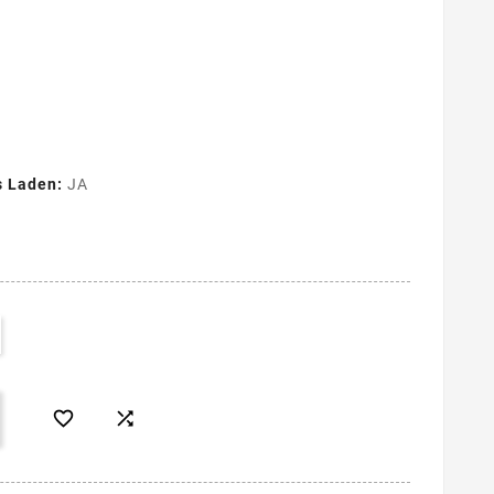
s Laden:
JA

