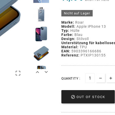
Nicht auf Lager
Marke:
Roar
Modell:
Apple iPhone 13
Typ:
Hülle
Farbe:
Blau
Design:
Stilvoll
Unterstützung für kabellose
Material:
TPU
EAN:
5903396166686
Referenz:
PTXIP130155



QUANTITY :

OUT OF STOCK