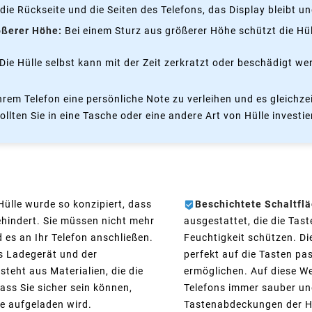
die Rückseite und die Seiten des Telefons, das Display bleibt u
ößerer Höhe:
Bei einem Sturz aus größerer Höhe schützt die Hü
Die Hülle selbst kann mit der Zeit zerkratzt oder beschädigt w
Ihrem Telefon eine persönliche Note zu verleihen und es gleichz
lten Sie in eine Tasche oder eine andere Art von Hülle investie
Hülle wurde so konzipiert, dass
Beschichtete Schaltfl
ehindert. Sie müssen nicht mehr
ausgestattet, die die Tas
es an Ihr Telefon anschließen.
Feuchtigkeit schützen. Di
es Ladegerät und der
perfekt auf die Tasten pas
teht aus Materialien, die die
ermöglichen. Auf diese We
ass Sie sicher sein können,
Telefons immer sauber und
le aufgeladen wird.
Tastenabdeckungen der H