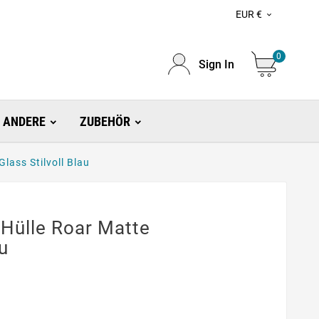
EUR €

0
Sign In
ANDERE
ZUBEHÖR
lass Stilvoll Blau
 Hülle Roar Matte
au