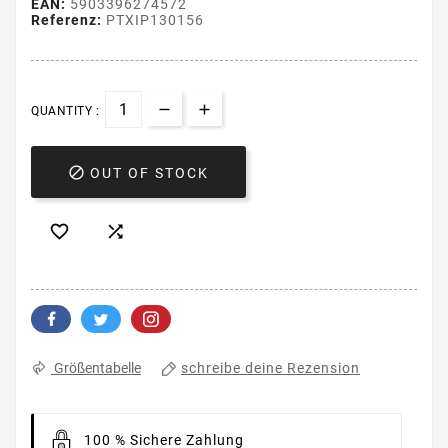
EAN:
5903396274572
Referenz:
PTXIP130156
QUANTITY :

OUT OF STOCK


schreibe deine Rezension
Größentabelle
100 % Sichere Zahlung