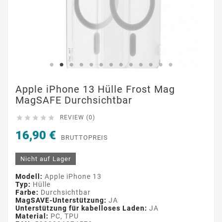
Apple iPhone 13 Hülle Frost Mag
MagSAFE Durchsichtbar





REVIEW (0)
16,90 €
BRUTTOPREIS
Nicht auf Lager
Modell:
Apple iPhone 13
Typ:
Hülle
Farbe:
Durchsichtbar
MagSAVE-Unterstützung:
JA
Unterstützung für kabelloses Laden:
JA
Material:
PC, TPU