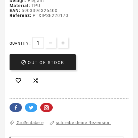
Design:
Elegant
Material:
TPU
EAN:
5903396326400
Referenz:
PTXIPSE220170
QUANTITY :

OUT OF STOCK


schreibe deine Rezension
Größentabelle