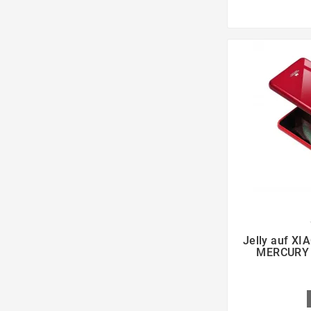

Jelly auf XI
MERCURY 