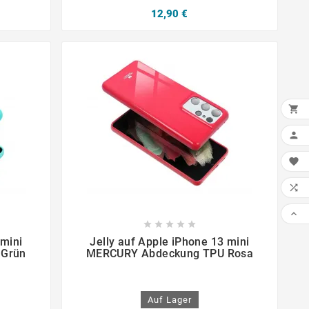
12,90 €














 mini
Jelly auf Apple iPhone 13 mini
 Grün
MERCURY Abdeckung TPU Rosa
Auf Lager