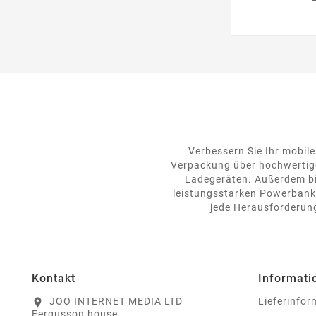
Verbessern Sie Ihr mobile
Verpackung über hochwertige
Ladegeräten. Außerdem bie
leistungsstarken Powerbanks
jede Herausforderung
Kontakt
Informati
JOO INTERNET MEDIA LTD
Lieferinfo
location_on
Fergusson house