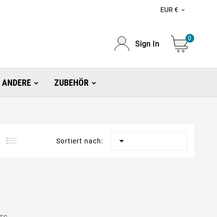
EUR €

0
Sign In
ANDERE
ZUBEHÖR

Sortiert nach: