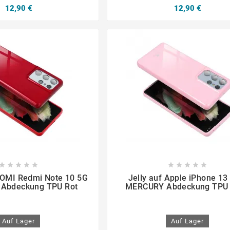
12,90 €
12,90 €

















AOMI Redmi Note 10 5G
Jelly auf Apple iPhone 13
Abdeckung TPU Rot
MERCURY Abdeckung TPU
Auf Lager
Auf Lager