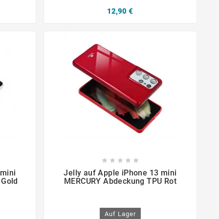
12,90 €









 mini
Jelly auf Apple iPhone 13 mini
 Gold
MERCURY Abdeckung TPU Rot
Auf Lager