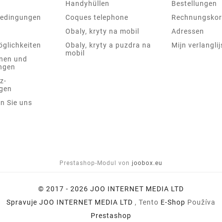
Handyhüllen
Bestellungen
bedingungen
Coques telephone
Rechnungskor
Obaly, kryty na mobil
Adressen
glichkeiten
Obaly, kryty a puzdra na
Mijn verlanglij
mobil
nen und
ngen
z-
gen
n Sie uns
Prestashop-Modul von
joobox.eu
© 2017 - 2026 JOO INTERNET MEDIA LTD
Spravuje
JOO INTERNET MEDIA LTD
, Tento
E-Shop
Používa
Prestashop