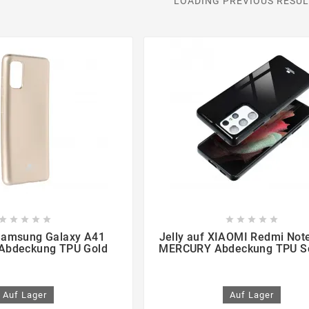
LOADING PREVIOUS RESULT

















 Samsung Galaxy A41
Jelly auf XIAOMI Redmi Not
bdeckung TPU Gold
MERCURY Abdeckung TPU S
Auf Lager
Auf Lager