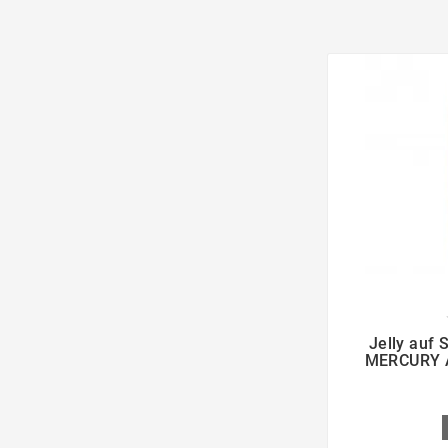

Jelly auf
MERCURY A