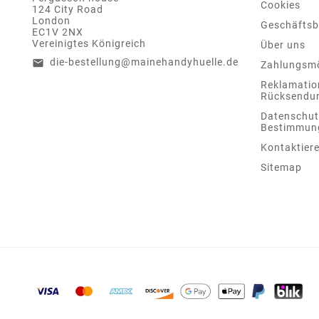
Cookies
124 City Road
London
Geschäfts
EC1V 2NX
Vereinigtes Königreich
Über uns
die-bestellung@mainehandyhuelle.de
email
Zahlungsmö
Reklamatio
Rücksendu
Datenschut
Bestimmun
Kontaktiere
Sitemap