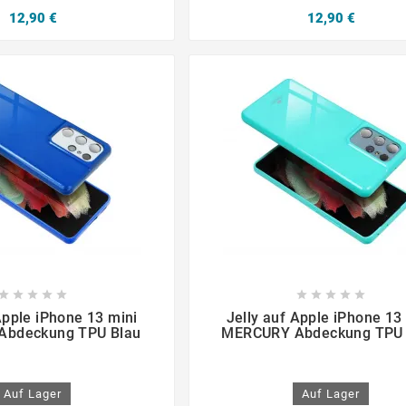
12,90 €
12,90 €

















Apple iPhone 13 mini
Jelly auf Apple iPhone 13
bdeckung TPU Blau
MERCURY Abdeckung TPU
Auf Lager
Auf Lager