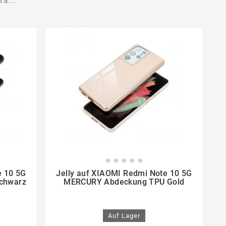
S...









e 10 5G
Jelly auf XIAOMI Redmi Note 10 5G
chwarz
MERCURY Abdeckung TPU Gold
Auf Lager