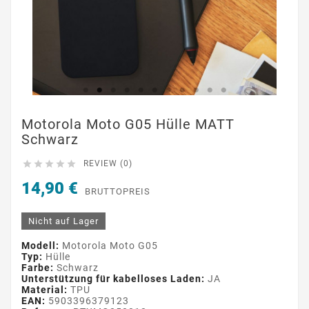
Motorola Moto G05 Hülle MATT
Schwarz





REVIEW (0)
14,90 €
BRUTTOPREIS
Nicht auf Lager
Modell:
Motorola Moto G05
Typ:
Hülle
Farbe:
Schwarz
Unterstützung für kabelloses Laden:
JA
Material:
TPU
EAN:
5903396379123