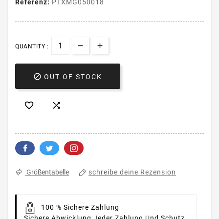
Referenz:
PTXMG050018
QUANTITY :

OUT OF STOCK


schreibe deine Rezension
Größentabelle
100 % Sichere Zahlung
Sichere Abwicklung Jeder Zahlung Und Schutz