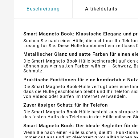
Beschreibung
Artikeldetails
Smart Magneto Book: Klassische Eleganz und prak
Suchen Sie nach einer Hülle, die nicht nur Ihr Telef
Lösung für Sie. Diese Hülle kombiniert ein zeitlose
Metallischer Glanz und satte Farben für einen e
Die Smart Magneto Book-Hülle beeindruckt auf den ers
können aus vier satten Farben wählen – Schwarz, Bu
Schmutz.
Praktische Funktionen für eine komfortable Nut
Die Smart Magneto Book-Hülle verfügt über eine In
dass die Hülle geschlossen bleibt und Ihr Telefon s
von Videos oder Surfen im Internet verwandeln.
Zuverlässiger Schutz für Ihr Telefon
Die Smart Magneto Book-Hülle besteht aus strapazie
des festen Halts des Telefons in der Hülle müssen Si
Smart Magneto Book: Der ideale Begleiter für d
Wenn Sie nach einer Hülle suchen, die Stil, Funktiona
immer gut aus und ist gleichzeitig vor alltäglichen 