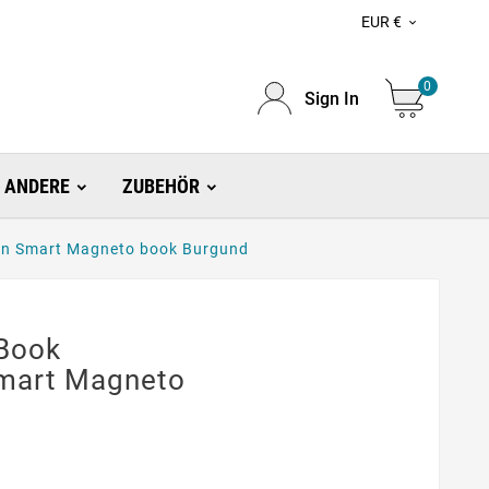
EUR €

0
Sign In
ANDERE
ZUBEHÖR
n Smart Magneto book Burgund
Book
mart Magneto