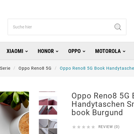
XIAOMI
HONOR
OPPO
MOTOROLA
Serie
Oppo Reno8 5G
Oppo Reno8 5G Book Handytasche
Oppo Reno8 5G 
Handytaschen S
book Burgund





REVIEW (0)