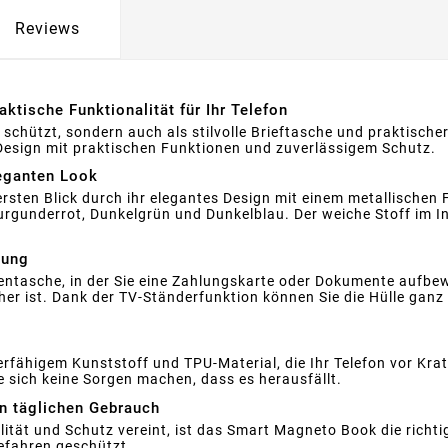
Reviews
tische Funktionalität für Ihr Telefon
on schützt, sondern auch als stilvolle Brieftasche und praktisch
s Design mit praktischen Funktionen und zuverlässigem Schutz.
leganten Look
ten Blick durch ihr elegantes Design mit einem metallischen Fin
rgunderrot, Dunkelgrün und Dunkelblau. Der weiche Stoff im Inn
zung
nentasche, in der Sie eine Zahlungskarte oder Dokumente aufbe
icher ist. Dank der TV-Ständerfunktion können Sie die Hülle ga
rfähigem Kunststoff und TPU-Material, die Ihr Telefon vor Kr
e sich keine Sorgen machen, dass es herausfällt.
en täglichen Gebrauch
lität und Schutz vereint, ist das Smart Magneto Book die richtige
Gefahren geschützt.