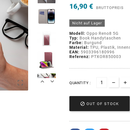
16,90 €
BRUTTOPREIS
Nicht auf Lager
Modell:
Oppo Reno8 5G
Typ:
Book Handytaschen
Farbe:
Burgund
Material:
TPU, Plastik, Innen
EAN:
5903396180996
Referenz:
PTXOR850003



QUANTITY :

OUT OF STOCK