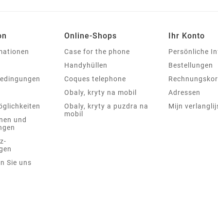
on
Online-Shops
Ihr Konto
rmationen
Case for the phone
Persönliche I
Handyhüllen
Bestellungen
bedingungen
Coques telephone
Rechnungskor
Obaly, kryty na mobil
Adressen
glichkeiten
Obaly, kryty a puzdra na
Mijn verlanglij
mobil
nen und
ngen
z-
gen
n Sie uns