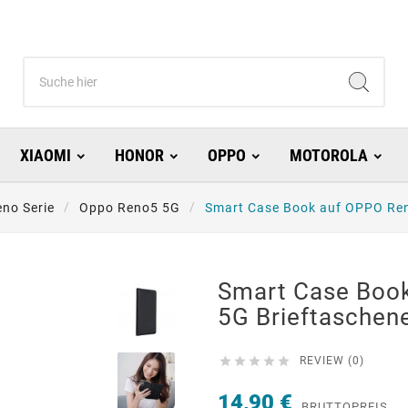
XIAOMI
HONOR
OPPO
MOTOROLA
no Serie
Oppo Reno5 5G
Smart Case Book auf OPPO Ren
Smart Case Boo
5G Brieftaschene





REVIEW (0)
14,90 €
BRUTTOPREIS