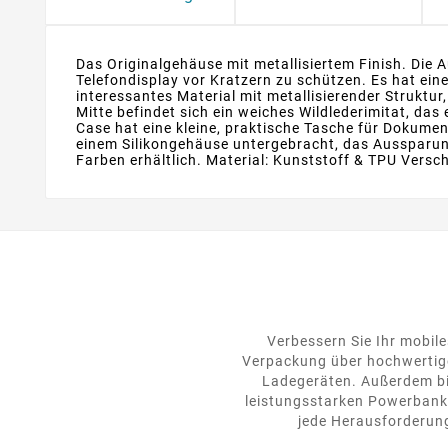
Das Originalgehäuse mit metallisiertem Finish. Die Au
Telefondisplay vor Kratzern zu schützen. Es hat ei
interessantes Material mit metallisierender Struktu
Mitte befindet sich ein weiches Wildlederimitat, da
Case hat eine kleine, praktische Tasche für Dokumen
einem Silikongehäuse untergebracht, das Aussparung
Farben erhältlich. Material: Kunststoff & TPU Versc
Verbessern Sie Ihr mobile
Verpackung über hochwertige
Ladegeräten. Außerdem bie
leistungsstarken Powerbanks
jede Herausforderung