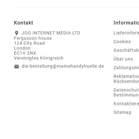
Kontakt
Informati
JOO INTERNET MEDIA LTD
Lieferinfo
location_on
Fergusson house
Cookies
124 City Road
London
Geschäfts
EC1V 2NX
Vereinigtes Königreich
Über uns
die-bestellung@mainehandyhuelle.de
email
Zahlungsmö
Reklamatio
Rücksendu
Datenschut
Bestimmun
Kontaktiere
Sitemap