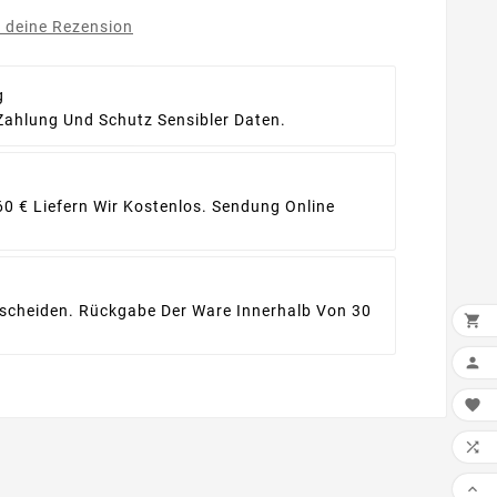
e deine Rezension
g
Zahlung Und Schutz Sensibler Daten.
60 € Liefern Wir Kostenlos. Sendung Online
ntscheiden. Rückgabe Der Ware Innerhalb Von 30




