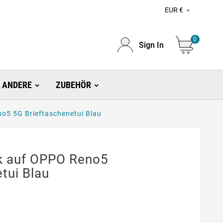
EUR €

0
Sign In
ANDERE
ZUBEHÖR
o5 5G Brieftaschenetui Blau
k auf OPPO Reno5
tui Blau