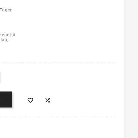
 Tagen
henetui
lau,


B