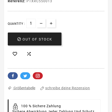
Referenz:
PTXRC550013
QUANTITY :

OUT OF STOCK


schreibe deine Rezension
Größentabelle
100 % Sichere Zahlung
Sichere Abwicklung Jeder Zahlung Und Schutz