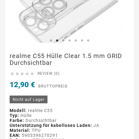
realme C55 Hülle Clear 1.5 mm GRID
Durchsichtbar





REVIEW (0)
12,90 €
BRUTTOPREIS
Nicht auf Lager
Modell:
realme C55
Typ:
Hülle
Farbe:
Durchsichtbar
Unterstützung für kabelloses Laden:
JA
Material:
TPU
EAN:
5903396270291