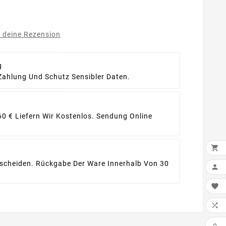
e deine Rezension
g
Zahlung Und Schutz Sensibler Daten.
60 € Liefern Wir Kostenlos. Sendung Online

ntscheiden. Rückgabe Der Ware Innerhalb Von 30



