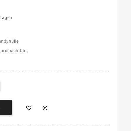
 Tagen
andyhülle
urchsichtbar,


B