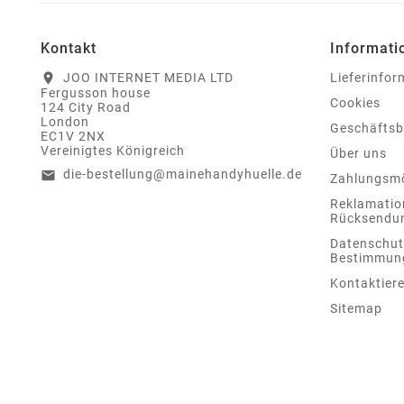
Kontakt
Informati
JOO INTERNET MEDIA LTD
Lieferinfo
location_on
Fergusson house
Cookies
124 City Road
London
Geschäfts
EC1V 2NX
Vereinigtes Königreich
Über uns
die-bestellung@mainehandyhuelle.de
email
Zahlungsmö
Reklamatio
Rücksendu
Datenschut
Bestimmun
Kontaktiere
Sitemap