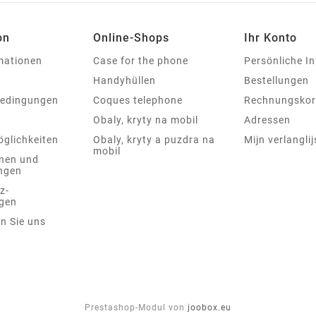
on
Online-Shops
Ihr Konto
rmationen
Case for the phone
Persönliche I
Handyhüllen
Bestellungen
bedingungen
Coques telephone
Rechnungskor
Obaly, kryty na mobil
Adressen
glichkeiten
Obaly, kryty a puzdra na
Mijn verlanglij
mobil
nen und
ngen
z-
gen
n Sie uns
Prestashop-Modul von
joobox.eu