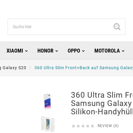
XIAOMI
HONOR
OPPO
MOTOROLA
 Galaxy S20
360 Ultra Slim Front+Back auf Samsung Galax
360 Ultra Slim F
Samsung Galaxy
Silikon-Handyhül





REVIEW (0)