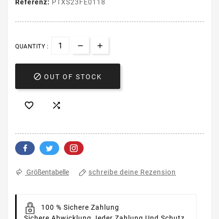
Referenz:
PTXS23FE0118
QUANTITY :

OUT OF STOCK


schreibe deine Rezension
Größentabelle
100 % Sichere Zahlung
Sichere Abwicklung Jeder Zahlung Und Schutz