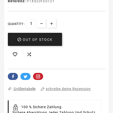
Referenz:
PTXS23FE0121
QUANTITY :

OUT OF STOCK


schreibe deine Rezension
Größentabelle
100 % Sichere Zahlung
Sichere Abwicklung Jeder Zahlung Und Schutz