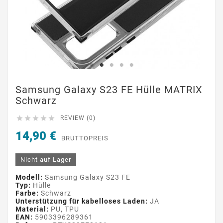
Samsung Galaxy S23 FE Hülle MATRIX
Schwarz





REVIEW (0)
14,90 €
BRUTTOPREIS
Nicht auf Lager
Modell:
Samsung Galaxy S23 FE
Typ:
Hülle
Farbe:
Schwarz
Unterstützung für kabelloses Laden:
JA
Material:
PU, TPU
EAN:
5903396289361