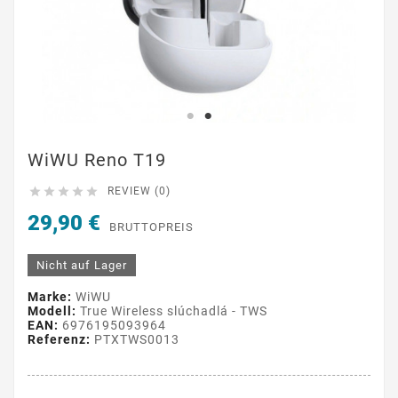
WiWU Reno T19





REVIEW (0)
29,90 €
BRUTTOPREIS
Nicht auf Lager
Marke:
WiWU
Modell:
True Wireless slúchadlá - TWS
EAN:
6976195093964
Referenz:
PTXTWS0013