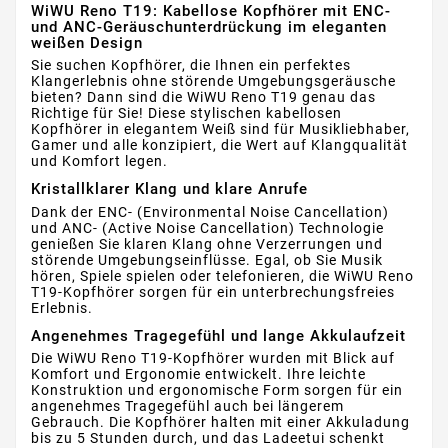
WiWU Reno T19: Kabellose Kopfhörer mit ENC-
und ANC-Geräuschunterdrückung im eleganten
weißen Design
Sie suchen Kopfhörer, die Ihnen ein perfektes
Klangerlebnis ohne störende Umgebungsgeräusche
bieten? Dann sind die WiWU Reno T19 genau das
Richtige für Sie! Diese stylischen kabellosen
Kopfhörer in elegantem Weiß sind für Musikliebhaber,
Gamer und alle konzipiert, die Wert auf Klangqualität
und Komfort legen.
Kristallklarer Klang und klare Anrufe
Dank der ENC- (Environmental Noise Cancellation)
und ANC- (Active Noise Cancellation) Technologie
genießen Sie klaren Klang ohne Verzerrungen und
störende Umgebungseinflüsse. Egal, ob Sie Musik
hören, Spiele spielen oder telefonieren, die WiWU Reno
T19-Kopfhörer sorgen für ein unterbrechungsfreies
Erlebnis.
Angenehmes Tragegefühl und lange Akkulaufzeit
Die WiWU Reno T19-Kopfhörer wurden mit Blick auf
Komfort und Ergonomie entwickelt. Ihre leichte
Konstruktion und ergonomische Form sorgen für ein
angenehmes Tragegefühl auch bei längerem
Gebrauch. Die Kopfhörer halten mit einer Akkuladung
bis zu 5 Stunden durch, und das Ladeetui schenkt