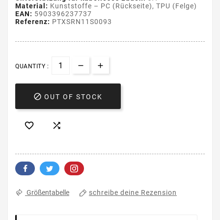
Material:
Kunststoffe – PC (Rückseite), TPU (Felge)
EAN:
5903396237737
Referenz:
PTXSRN11S0093
QUANTITY :

OUT OF STOCK


schreibe deine Rezension
Größentabelle