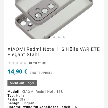
XIAOMI Redmi Note 11S Hülle VARIETE
Elegant Stahl





REVIEW (0)
14,90 €
BRUTTOPREIS
Nicht auf Lager
Modell:
XIAOMI Redmi Note 11S
Typ:
Hülle
Farbe:
Stahl
Design:
Elegant
Unterstützung für kabelloses Laden:
JA