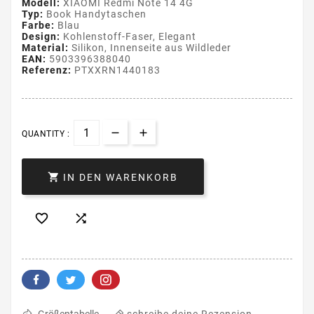
Modell:
XIAOMI Redmi Note 14 4G
Typ:
Book Handytaschen
Farbe:
Blau
Design:
Kohlenstoff-Faser, Elegant
Material:
Silikon, Innenseite aus Wildleder
EAN:
5903396388040
Referenz:
PTXXRN1440183
QUANTITY :

IN DEN WARENKORB


schreibe deine Rezension
Größentabelle