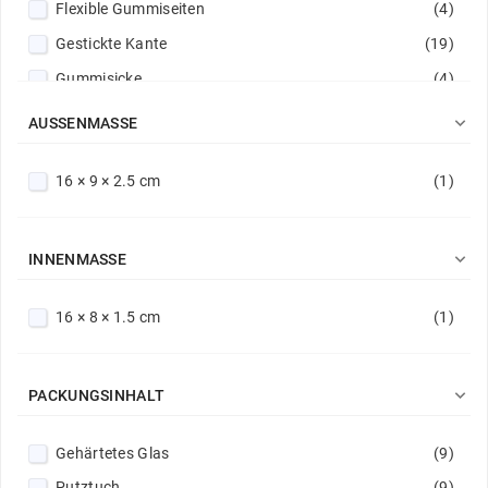
Flexible Gummiseiten
(4)
Disco schillernd
(1)
Gestickte Kante
(19)
Dunkelgrün
(4)
Gummisicke
(4)
Dunkellila
(2)
Kratzschutz
(270)
Dunkelviolett
(1)

AUSSENMASSE
Militärstandard MIL STD 810G 516.6
(16)
Durchsichtbar
(35)
16 × 9 × 2.5 cm
(1)
Präzise Aussparungen für Kameras
(95)
Farbspritzer
(1)
Schutz vor Beschädigungen
(261)
Frühlingsblumen
(1)
Tief abgerundete Kanten
(7)
Fuchsie
(1)

INNENMASSE
Verstärkte Ecken
(21)
Gelb
(3)
16 × 8 × 1.5 cm
(1)
Verstärkte Felgen
(11)
Glühen
(1)
Verstärkte Kanten
(6)
Gold
(11)
Verstärkte Säume
(21)
Grau
(7)

PACKUNGSINHALT
Wabenkern
(1)
Grün
(12)
Gehärtetes Glas
(9)
Heißes Rosa
(3)
Putztuch
(9)