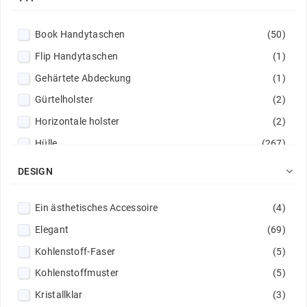
Book Handytaschen
(50)
Flip Handytaschen
(1)
Gehärtete Abdeckung
(1)
Gürtelholster
(2)
Horizontale holster
(2)
Hülle
(267)
Panzerglas
(9)

DESIGN
Universaletui
(2)
Ein ästhetisches Accessoire
(4)
Elegant
(69)
Kohlenstoff-Faser
(5)
Kohlenstoffmuster
(5)
Kristallklar
(3)