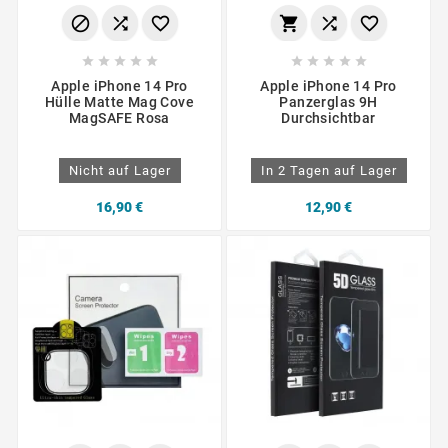
















Apple iPhone 14 Pro
Apple iPhone 14 Pro
Hülle Matte Mag Cove
Panzerglas 9H
MagSAFE Rosa
Durchsichtbar
Nicht auf Lager
In 2 Tagen auf Lager
16,90 €
12,90 €