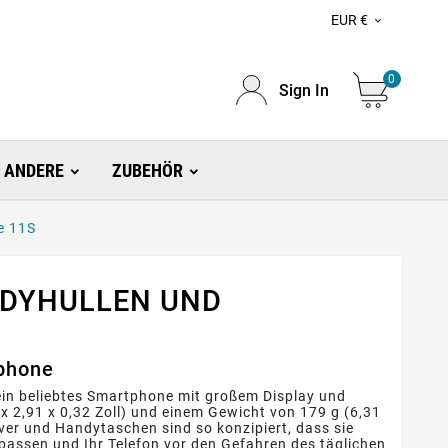
EUR €

0
Sign In
ANDERE
ZUBEHÖR
e 11S
NDYHULLEN UND
tphone
ein beliebtes Smartphone mit großem Display und
 2,91 x 0,32 Zoll) und einem Gewicht von 179 g (6,31
over und Handytaschen sind so konzipiert, dass sie
ssen und Ihr Telefon vor den Gefahren des täglichen