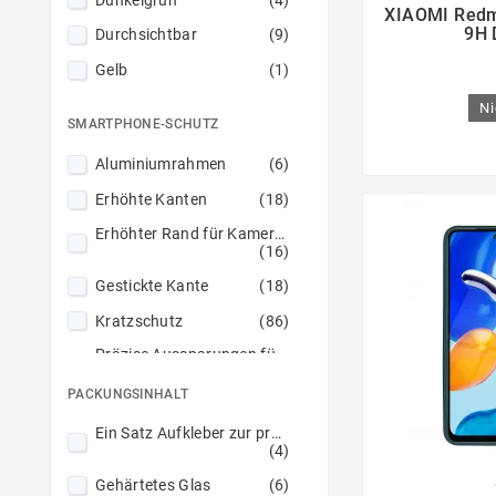

XIAOMI Redm
9H 
Durchsichtbar
(9)
Gelb
(1)
Gold
(4)
Ni
SMARTPHONE-SCHUTZ
Grau
(1)
Aluminiumrahmen
(6)
Grün
(6)
Erhöhte Kanten
(18)
Hell-Pink
(1)
Erhöhter Rand für Kameras
Hellblau
(2)
(16)
Hellgrün
(1)
Gestickte Kante
(18)
Lavendel
(1)
Kratzschutz
(86)
Lila (Purple)
(4)
Präzise Aussparungen für Kameras
(30)
Lila (Violet)
(1)
PACKUNGSINHALT
Schutz vor Beschädigungen
Magenta
(2)
(83)
Ein Satz Aufkleber zur präzisen Positionierung
(4)
Marine
(2)
Verstärkte Ecken
(3)
Gehärtetes Glas
(6)
Marine / Limette
(1)
Verstärkte Felgen
(7)