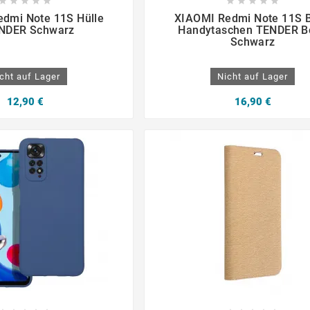

















dmi Note 11S Hülle
XIAOMI Redmi Note 11S 
NDER Schwarz
Handytaschen TENDER B
Schwarz
cht auf Lager
Nicht auf Lager
12,90 €
16,90 €