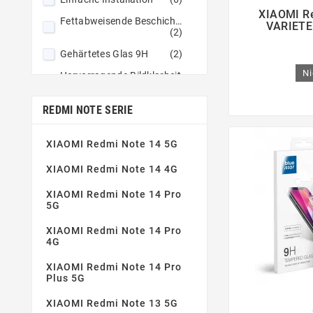

XIAOMI Re
Fettabweisende Beschichtung
VARIETE 
(2)
Gehärtetes Glas 9H
(2)
Ni
Hervorragende Bildklarheit
(2)
Keine Luftblasen
(4)
REDMI NOTE SERIE
Nicht klebrige Zusammensetzung
(2)
XIAOMI Redmi Note 14 5G
Perfekte Haftung
(2)
XIAOMI Redmi Note 14 4G
XIAOMI Redmi Note 14 Pro
5G
XIAOMI Redmi Note 14 Pro
4G
XIAOMI Redmi Note 14 Pro
Plus 5G
XIAOMI Redmi Note 13 5G