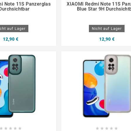







i Note 11S Panzerglas
XIAOMI Redmi Note 11S Pan
Durchsichtbar
Blue Star 9H Durchsicht
cht auf Lager
Nicht auf Lager
12,90 €
12,90 €









