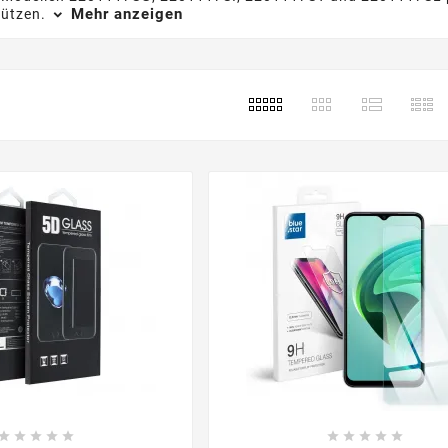
Mehr anzeigen
hützen.









