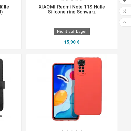





ülle
XIAOMI Redmi Note 11S Hülle

t)
Silicone ring Schwarz

Nicht auf Lager
15,90 €