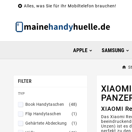

Alles, was Sie für Ihr Mobiltelefon brauchen!
APPLE
SAMSUNG
S
FILTER
XIAOMI
TYP
PANZE
Book Handytaschen
(48)
XIAOMI Re
Flip Handytaschen
(1)
Das Xiaomi Re
beeindruckende
Gehärtete Abdeckung
(1)
Unzen) ist es 
perfekt zu de