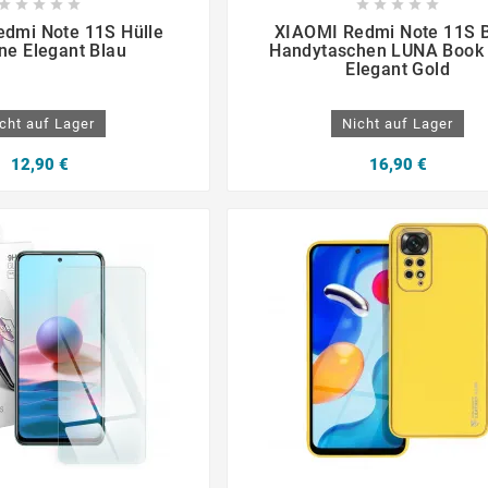

















dmi Note 11S Hülle
XIAOMI Redmi Note 11S 
one Elegant Blau
Handytaschen LUNA Book
Elegant Gold
cht auf Lager
Nicht auf Lager
12,90 €
16,90 €