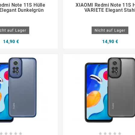







dmi Note 11S Hülle
XIAOMI Redmi Note 11S H
Elegant Dunkelgrün
VARIETE Elegant Stah
cht auf Lager
Nicht auf Lager
14,90 €
14,90 €









