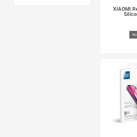

XIAOMI Re
Silic
Ni