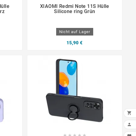




ülle
XIAOMI Redmi Note 11S Hülle
rz
Silicone ring Grün
Nicht auf Lager
15,90 €






