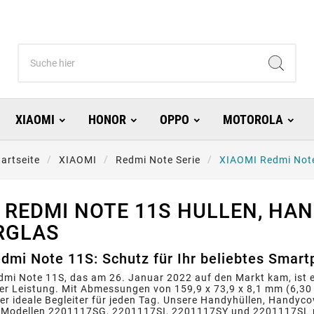
XIAOMI
HONOR
OPPO
MOTOROLA
tartseite
XIAOMI
Redmi Note Serie
XIAOMI Redmi Not
 REDMI NOTE 11S HULLEN, HA
RGLAS
dmi Note 11S: Schutz für Ihr beliebtes Smar
dmi Note 11S, das am 26. Januar 2022 auf den Markt kam, ist 
r Leistung. Mit Abmessungen von 159,9 x 73,9 x 8,1 mm (6,30 x
der ideale Begleiter für jeden Tag. Unsere Handyhüllen, Handyc
n Modellen 2201117SG, 2201117SI, 2201117SY und 2201117SL pa