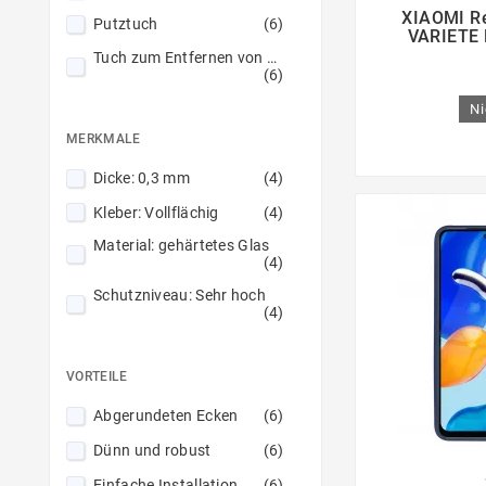

XIAOMI Re
Putztuch
(6)
Navy blau
(2)
Verstärkte Säume
(9)
VARIETE 
Tuch zum Entfernen von Staub
Pfirsich
(1)
(6)
Puderrosa
(1)
Ni
Rosa
(1)
MERKMALE
Roségold
(1)
Dicke: 0,3 mm
(4)
Rot
(3)
Kleber: Vollflächig
(4)
Rot / Marine
(1)
Material: gehärtetes Glas
(4)
Schwarz
(26)
Schutzniveau: Sehr hoch
Silber
(1)
(4)
Stahl
(1)
VORTEILE
Abgerundeten Ecken
(6)
Dünn und robust
(6)
Einfache Installation
(6)