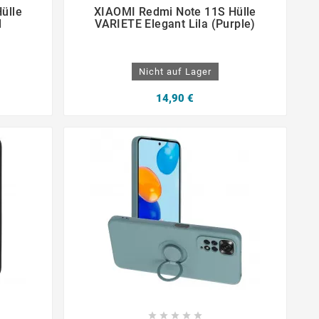




ülle
XIAOMI Redmi Note 11S Hülle
l
VARIETE Elegant Lila (Purple)
Nicht auf Lager
14,90 €




