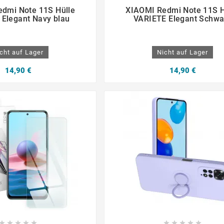







dmi Note 11S Hülle
XIAOMI Redmi Note 11S H
Elegant Navy blau
VARIETE Elegant Schwa
cht auf Lager
Nicht auf Lager
14,90 €
14,90 €









