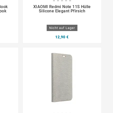









Book
XIAOMI Redmi Note 11S Hülle
ook
Silicone Elegant Pfirsich
Nicht auf Lager
12,90 €