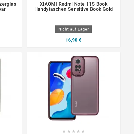




zerglas
XIAOMI Redmi Note 11S Book
bar
Handytaschen Sensitive Book Gold
Nicht auf Lager
16,90 €




