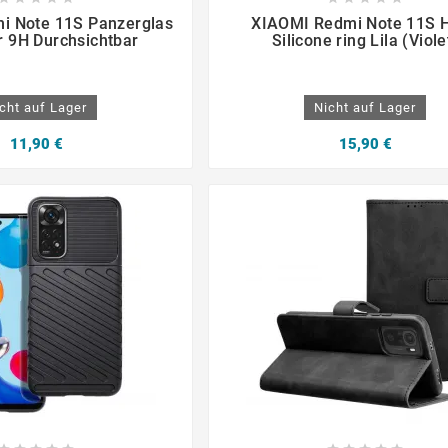







i Note 11S Panzerglas
XIAOMI Redmi Note 11S H
r 9H Durchsichtbar
Silicone ring Lila (Viole
cht auf Lager
Nicht auf Lager
11,90 €
15,90 €