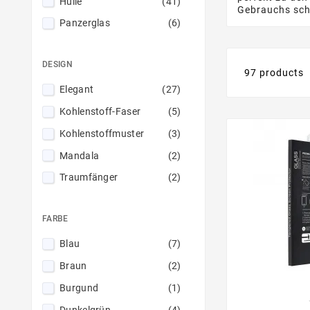
Hülle
(41)
Gebrauchs sc
Panzerglas
(6)
DESIGN
97 products
Elegant
(27)
Kohlenstoff-Faser
(5)
Kohlenstoffmuster
(3)
Mandala
(2)
Traumfänger
(2)
FARBE
Blau
(7)
Braun
(2)
Burgund
(1)
Dunkelgrün
(4)