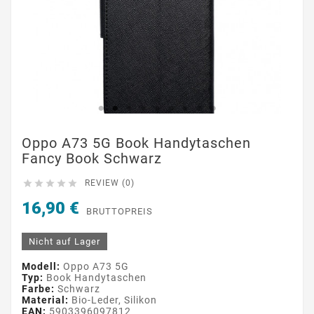
Oppo A73 5G Book Handytaschen
Fancy Book Schwarz





REVIEW (0)
16,90 €
BRUTTOPREIS
Nicht auf Lager
Modell:
Oppo A73 5G
Typ:
Book Handytaschen
Farbe:
Schwarz
Material:
Bio-Leder, Silikon
EAN:
5903396097812