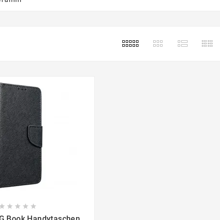








G Book Handytaschen