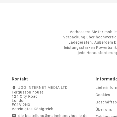
Verbessern Sie Ihr mobile
Verpackung über hochwertige
Ladegeräten. Außerdem bie
leistungsstarken Powerbanks
jede Herausforderung
Kontakt
Informati
JOO INTERNET MEDIA LTD
Lieferinfo
location_on
Fergusson house
Cookies
124 City Road
London
Geschäfts
EC1V 2NX
Vereinigtes Königreich
Über uns
die-bestellung@mainehandyhuelle.de
email
Zahlungsmö