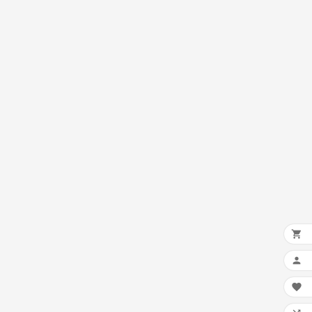


