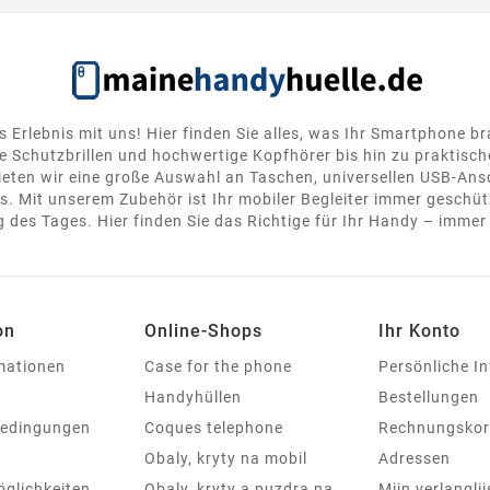
s Erlebnis mit uns! Hier finden Sie alles, was Ihr Smartphone b
 Schutzbrillen und hochwertige Kopfhörer bis hin zu praktisc
ten wir eine große Auswahl an Taschen, universellen USB-Ansc
. Mit unserem Zubehör ist Ihr mobiler Begleiter immer geschütz
 des Tages. Hier finden Sie das Richtige für Ihr Handy – immer 
on
Online-Shops
Ihr Konto
rmationen
Case for the phone
Persönliche I
Handyhüllen
Bestellungen
bedingungen
Coques telephone
Rechnungskor
Obaly, kryty na mobil
Adressen
glichkeiten
Obaly, kryty a puzdra na
Mijn verlanglij