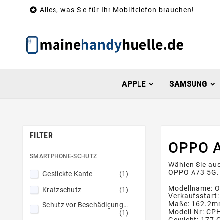

Alles, was Sie für Ihr Mobiltelefon brauchen!
APPLE
SAMSUNG
FILTER
OPPO A
SMARTPHONE-SCHUTZ
Wählen Sie au
OPPO A73 5G.
Gestickte Kante
(1)
Modellname: 
Kratzschutz
(1)
Verkaufsstart
Maße: 162.2m
Schutz vor Beschädigungen
Modell-Nr: CP
(1)
Gewicht: 177