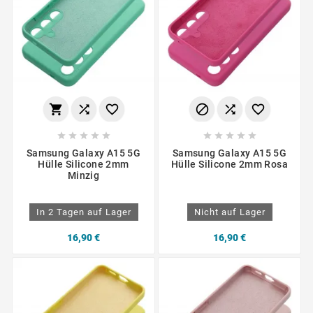
















Samsung Galaxy A15 5G
Samsung Galaxy A15 5G
Hülle Silicone 2mm
Hülle Silicone 2mm Rosa
Minzig
In 2 Tagen auf Lager
Nicht auf Lager
16,90 €
16,90 €