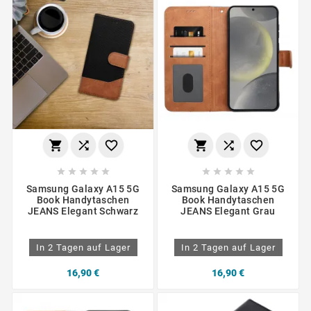
















Samsung Galaxy A15 5G
Samsung Galaxy A15 5G
Book Handytaschen
Book Handytaschen
JEANS Elegant Schwarz
JEANS Elegant Grau
In 2 Tagen auf Lager
In 2 Tagen auf Lager
16,90 €
16,90 €