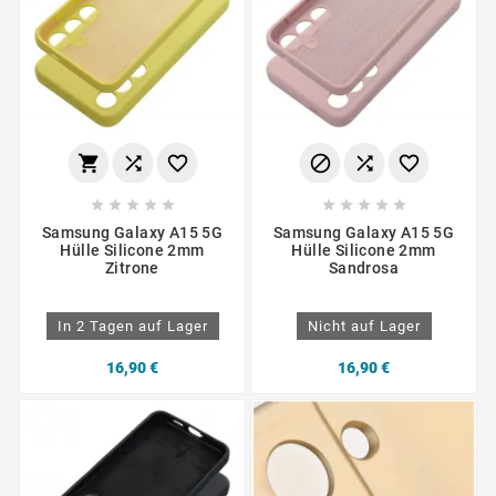
















Samsung Galaxy A15 5G
Samsung Galaxy A15 5G
Hülle Silicone 2mm
Hülle Silicone 2mm
Zitrone
Sandrosa
In 2 Tagen auf Lager
Nicht auf Lager
16,90 €
16,90 €