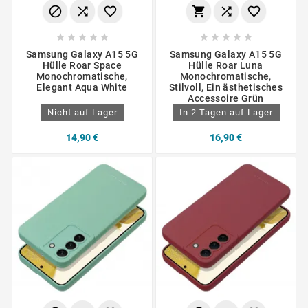
















Samsung Galaxy A15 5G
Samsung Galaxy A15 5G
Hülle Roar Space
Hülle Roar Luna
Monochromatische,
Monochromatische,
Elegant Aqua White
Stilvoll, Ein ästhetisches
Accessoire Grün
Nicht auf Lager
In 2 Tagen auf Lager
14,90 €
16,90 €