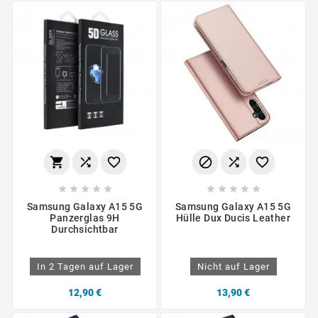
















Samsung Galaxy A15 5G
Samsung Galaxy A15 5G
Panzerglas 9H
Hülle Dux Ducis Leather
Durchsichtbar
In 2 Tagen auf Lager
Nicht auf Lager
12,90 €
13,90 €