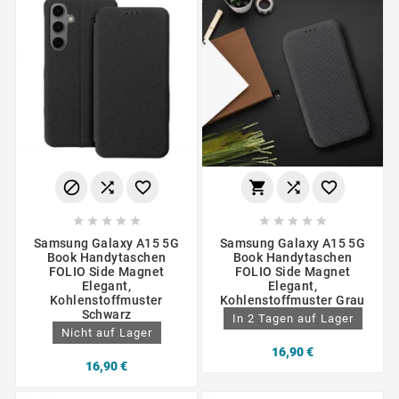
















Samsung Galaxy A15 5G
Samsung Galaxy A15 5G
Book Handytaschen
Book Handytaschen
FOLIO Side Magnet
FOLIO Side Magnet
Elegant,
Elegant,
Kohlenstoffmuster
Kohlenstoffmuster Grau
Schwarz
In 2 Tagen auf Lager
Nicht auf Lager
16,90 €
16,90 €