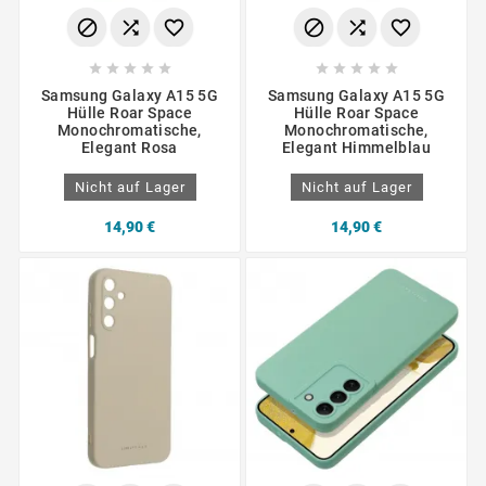
















Samsung Galaxy A15 5G
Samsung Galaxy A15 5G
Hülle Roar Space
Hülle Roar Space
Monochromatische,
Monochromatische,
Elegant Rosa
Elegant Himmelblau
Nicht auf Lager
Nicht auf Lager
14,90 €
14,90 €