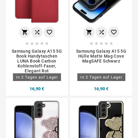
















Samsung Galaxy A15 5G
Samsung Galaxy A15 5G
Book Handytaschen
Hülle Matte Mag Cove
LUNA Book Carbon
MagSAFE Schwarz
Kohlenstoff-Faser,
Elegant Rot
In 2 Tagen auf Lager
In 2 Tagen auf Lager
16,90 €
16,90 €