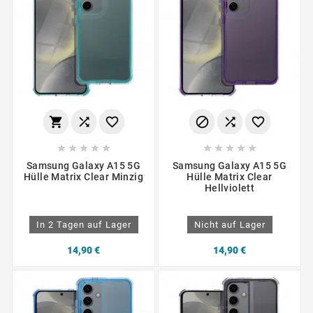
















Samsung Galaxy A15 5G
Samsung Galaxy A15 5G
Hülle Matrix Clear Minzig
Hülle Matrix Clear
Hellviolett
In 2 Tagen auf Lager
Nicht auf Lager
14,90 €
14,90 €