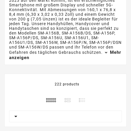
2023 auf den Markt kommt, ist ein erschwingliches
Smartphone mit großem Display und schneller 5G-
Konnektivität. Mit Abmessungen von 160,1 x 76,8 x
8,4 mm (6,30 x 3,02 x 0,33 Zoll) und einem Gewicht
von 200 g (7,05 Unzen) ist es der ideale Begleiter für
jeden Tag. Unsere Handyhüllen, Handycover und
Handytaschen sind so konzipiert, dass sie perfekt zu
den Modellen SM-A156B, SM-A156B/DS, SM-A156P,
SM-A156P/DS, SM-A156U, SM-A156U1, SM-
A156U1/DS, SM-A156W, SM-A156P/N, SM-A156P/DSN
und SM-A156W/DS passen und Ihr Telefon vor den
Mehr
Gefahren des täglichen Gebrauchs schützen.
anzeigen
222 products
