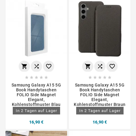
















Samsung Galaxy A15 5G
Samsung Galaxy A15 5G
Book Handytaschen
Book Handytaschen
FOLIO Side Magnet
FOLIO Side Magnet
Elegant,
Elegant,
Kohlenstoffmuster Blau
Kohlenstoffmuster Braun
In 2 Tagen auf Lager
In 2 Tagen auf Lager
16,90 €
16,90 €