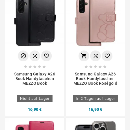
















Samsung Galaxy A26
Samsung Galaxy A26
Book Handytaschen
Book Handytaschen
MEZZO Book
MEZZO Book Roségold
Nicht auf Lager
In 2 Tagen auf Lager
16,90 €
16,90 €