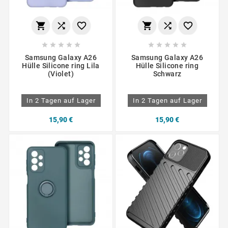
















Samsung Galaxy A26
Samsung Galaxy A26
Hülle Silicone ring Lila
Hülle Silicone ring
(Violet)
Schwarz
In 2 Tagen auf Lager
In 2 Tagen auf Lager
15,90 €
15,90 €