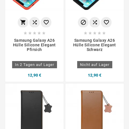
















Samsung Galaxy A26
Samsung Galaxy A26
Hülle Silicone Elegant
Hülle Silicone Elegant
Pfirsich
Schwarz
In 2 Tagen auf Lager
Nicht auf Lager
12,90 €
12,90 €