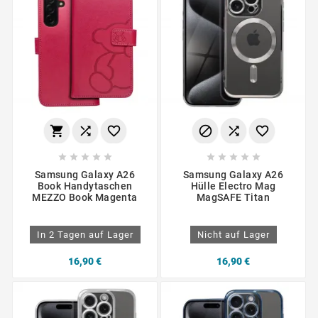
















Samsung Galaxy A26
Samsung Galaxy A26
Book Handytaschen
Hülle Electro Mag
MEZZO Book Magenta
MagSAFE Titan
In 2 Tagen auf Lager
Nicht auf Lager
16,90 €
16,90 €