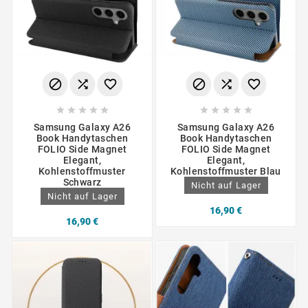
















Samsung Galaxy A26
Samsung Galaxy A26
Book Handytaschen
Book Handytaschen
FOLIO Side Magnet
FOLIO Side Magnet
Elegant,
Elegant,
Kohlenstoffmuster
Kohlenstoffmuster Blau
Schwarz
Nicht auf Lager
Nicht auf Lager
16,90 €
16,90 €