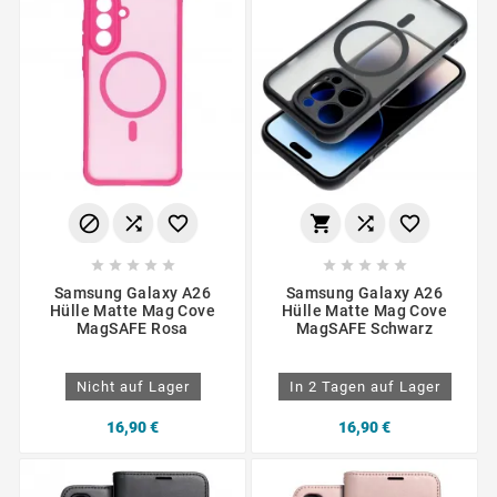
















Samsung Galaxy A26
Samsung Galaxy A26
Hülle Matte Mag Cove
Hülle Matte Mag Cove
MagSAFE Rosa
MagSAFE Schwarz
Nicht auf Lager
In 2 Tagen auf Lager
16,90 €
16,90 €