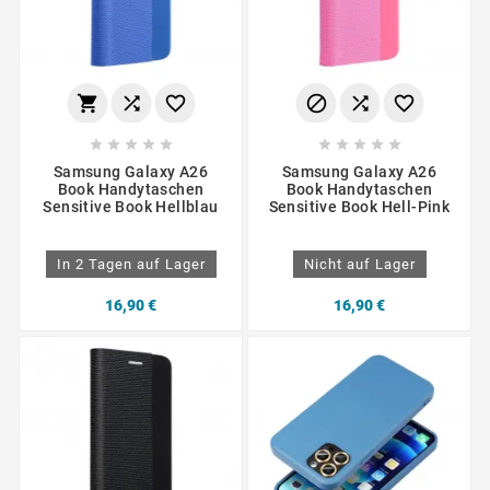
















Samsung Galaxy A26
Samsung Galaxy A26
Book Handytaschen
Book Handytaschen
Sensitive Book Hellblau
Sensitive Book Hell-Pink
In 2 Tagen auf Lager
Nicht auf Lager
16,90 €
16,90 €