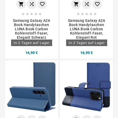
















Samsung Galaxy A26
Samsung Galaxy A26
Book Handytaschen
Book Handytaschen
LUNA Book Carbon
LUNA Book Carbon
Kohlenstoff-Faser,
Kohlenstoff-Faser,
Elegant Schwarz
Elegant Rot
In 2 Tagen auf Lager
In 2 Tagen auf Lager
16,90 €
16,90 €