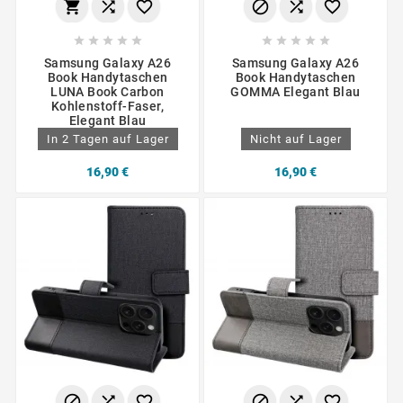
















Samsung Galaxy A26
Samsung Galaxy A26
Book Handytaschen
Book Handytaschen
LUNA Book Carbon
GOMMA Elegant Blau
Kohlenstoff-Faser,
Elegant Blau
In 2 Tagen auf Lager
Nicht auf Lager
16,90 €
16,90 €





