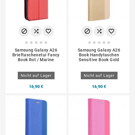
















Samsung Galaxy A26
Samsung Galaxy A26
Brieftaschenetui Fancy
Book Handytaschen
Book Rot / Marine
Sensitive Book Gold
Nicht auf Lager
Nicht auf Lager
16,90 €
16,90 €