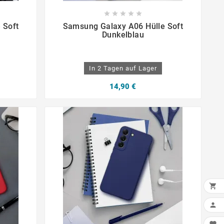









 Soft
Samsung Galaxy A06 Hülle Soft
Dunkelblau
In 2 Tagen auf Lager
14,90 €

