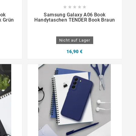









ook
Samsung Galaxy A06 Book
k Grün
Handytaschen TENDER Book Braun
Nicht auf Lager
16,90 €