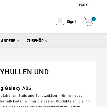
EUR €

0
Sign In
ANDERE
ZUBEHÖR
DYHULLEN UND
ng Galaxy A06
utzhüllen, Etuis und Schutzgläsern für Ihr neues
d deshalb bieten wir nur die besten Produkte an, die ihm