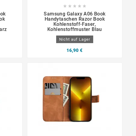









ook
Samsung Galaxy A06 Book
ok
Handytaschen Razor Book
Kohlenstoff-Faser,
arz
Kohlenstoffmuster Blau
Nicht auf Lager
16,90 €