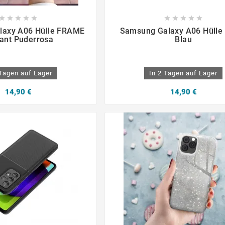

















laxy A06 Hülle FRAME
Samsung Galaxy A06 Hülle
ant Puderrosa
Blau
 Tagen auf Lager
In 2 Tagen auf Lager
14,90 €
14,90 €