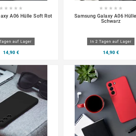

















xy A06 Hülle Soft Rot
Samsung Galaxy A06 Hülle
Schwarz
 Tagen auf Lager
In 2 Tagen auf Lager
14,90 €
14,90 €