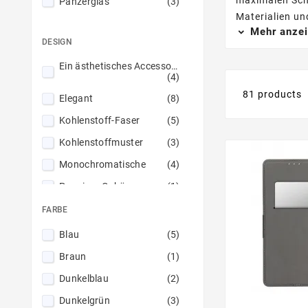
maximalen Schu
Panzerglas
(3)
Materialien un
Mehr anze
DESIGN
Ein ästhetisches Accessoire
(4)
81 products
Elegant
(8)
Kohlenstoff-Faser
(5)
Kohlenstoffmuster
(3)
Monochromatische
(4)
Premium-Gehäuse
(1)
Stilvoll
(4)
FARBE
Blau
(5)
Braun
(1)
Dunkelblau
(2)
Dunkelgrün
(3)