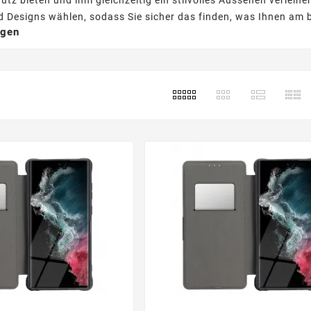
tz bieten und ihm gleichzeitig ein stilvolles Aussehen verleih
d Designs wählen, sodass Sie sicher das finden, was Ihnen am b
igen