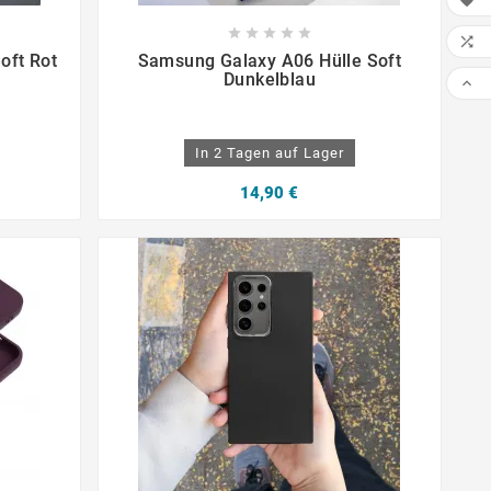











oft Rot
Samsung Galaxy A06 Hülle Soft
Dunkelblau

In 2 Tagen auf Lager
14,90 €