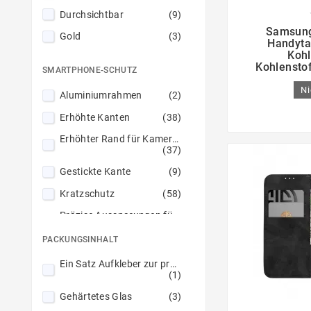
Durchsichtbar
(9)

Samsung
Gold
(3)
Handyta
Kohl
Grau
(1)
Kohlensto
SMARTPHONE-SCHUTZ
Grün
(4)
Ni
Aluminiumrahmen
(2)
Heißes Rosa
(1)
Erhöhte Kanten
(38)
Hell-Pink
(1)
Erhöhter Rand für Kameras
Hellblau
(1)
(37)
Hellgelb
(1)
Gestickte Kante
(9)
Hellgrün
(1)
Kratzschutz
(58)
Lila (Purple)
(3)
Präzise Aussparungen für Kameras
(30)
Lila (Violet)
(1)
PACKUNGSINHALT
Schutz vor Beschädigungen
Lindgrün
(1)
(50)
Ein Satz Aufkleber zur präzisen Positionierung
(1)
Tief abgerundete Kanten
Magenta
(2)
(7)
Gehärtetes Glas
(3)
Marine
(2)