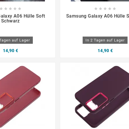

















laxy A06 Hülle Soft
Samsung Galaxy A06 Hülle S
Schwarz
 Tagen auf Lager
In 2 Tagen auf Lager
14,90 €
14,90 €