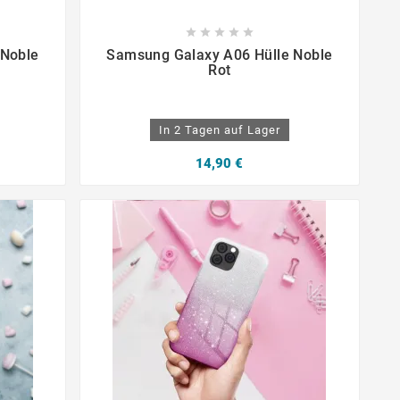









 Noble
Samsung Galaxy A06 Hülle Noble
Rot
In 2 Tagen auf Lager
14,90 €