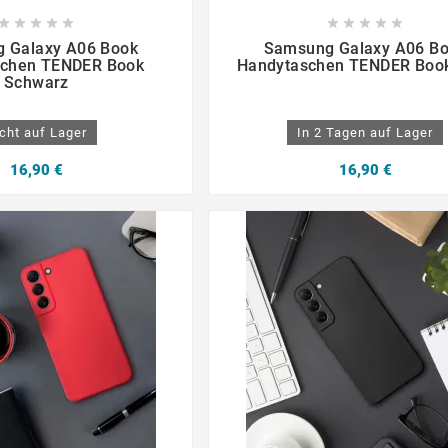

















 Galaxy A06 Book
Samsung Galaxy A06 B
schen TENDER Book
Handytaschen TENDER Boo
Schwarz
cht auf Lager
In 2 Tagen auf Lager
16,90 €
16,90 €