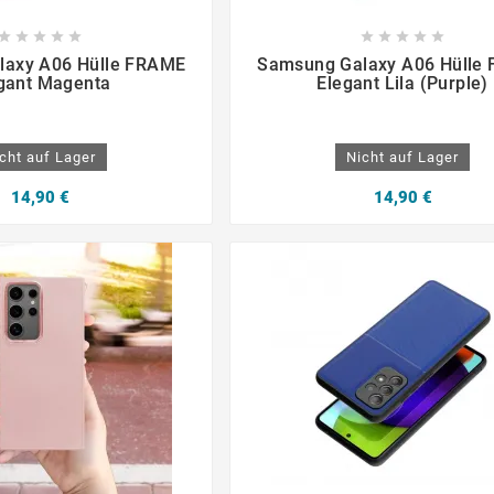

















laxy A06 Hülle FRAME
Samsung Galaxy A06 Hülle
gant Magenta
Elegant Lila (Purple)
cht auf Lager
Nicht auf Lager
14,90 €
14,90 €