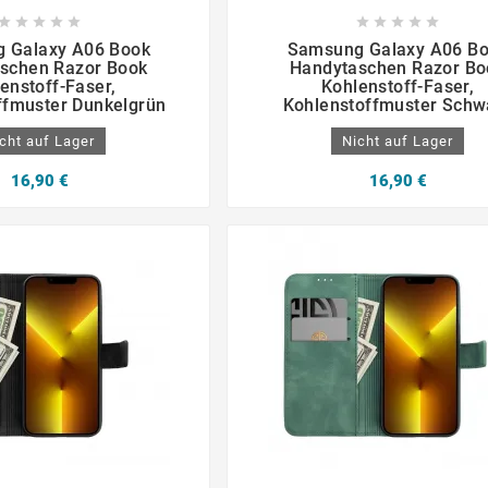

















 Galaxy A06 Book
Samsung Galaxy A06 B
schen Razor Book
Handytaschen Razor Bo
enstoff-Faser,
Kohlenstoff-Faser,
ffmuster Dunkelgrün
Kohlenstoffmuster Schw
cht auf Lager
Nicht auf Lager
16,90 €
16,90 €