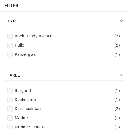
FILTER

TYP
Book Handytaschen
(7)
Hülle
(2)
Panzerglas
(1)

FARBE
Burgund
(1)
Dunkelgrün
(1)
Durchsichtbar
(2)
Marine
(1)
Marine / Limette
(1)