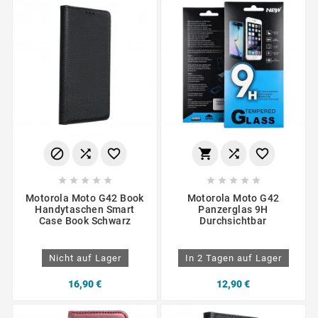
















Motorola Moto G42 Book
Motorola Moto G42
Handytaschen Smart
Panzerglas 9H
Case Book Schwarz
Durchsichtbar
Nicht auf Lager
In 2 Tagen auf Lager
16,90 €
12,90 €