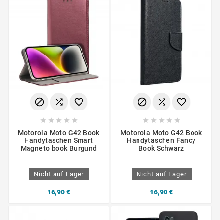
















Motorola Moto G42 Book
Motorola Moto G42 Book
Handytaschen Smart
Handytaschen Fancy
Magneto book Burgund
Book Schwarz
Nicht auf Lager
Nicht auf Lager
16,90 €
16,90 €