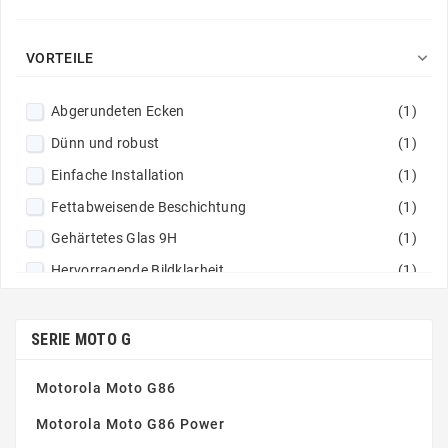

VORTEILE
Abgerundeten Ecken
(1)
Dünn und robust
(1)
Einfache Installation
(1)
Fettabweisende Beschichtung
(1)
Gehärtetes Glas 9H
(1)
Hervorragende Bildklarheit
(1)
Nicht klebrige Zusammensetzung
(1)
Perfekte Haftung
(1)
SERIE MOTO G
Motorola Moto G86
Motorola Moto G86 Power