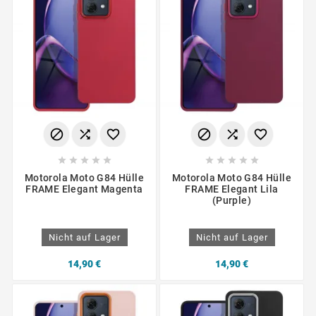
















Motorola Moto G84 Hülle
Motorola Moto G84 Hülle
FRAME Elegant Magenta
FRAME Elegant Lila
(Purple)
Nicht auf Lager
Nicht auf Lager
14,90 €
14,90 €