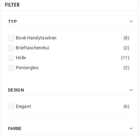
FILTER

TYP
Book Handytaschen
(8)
Brieftaschenetui
(2)
Hülle
(11)
Panzerglas
(2)

DESIGN
Elegant
(6)

FARBE