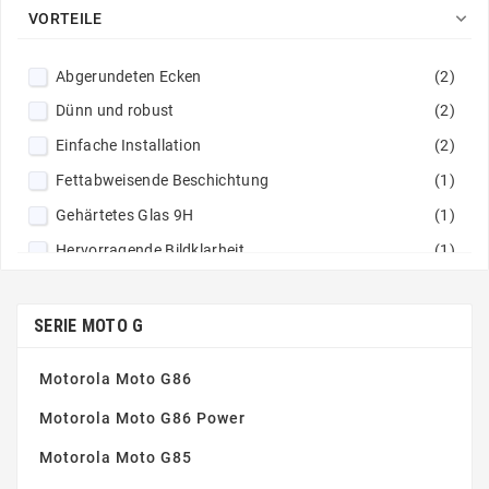

VORTEILE
Abgerundeten Ecken
(2)
Dünn und robust
(2)
Einfache Installation
(2)
Fettabweisende Beschichtung
(1)
Gehärtetes Glas 9H
(1)
Hervorragende Bildklarheit
(1)
Keine Luftblasen
(1)
Nicht klebrige Zusammensetzung
(1)
SERIE MOTO G
Perfekte Haftung
(1)
Motorola Moto G86
Motorola Moto G86 Power
Motorola Moto G85