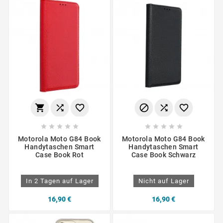
















Motorola Moto G84 Book
Motorola Moto G84 Book
Handytaschen Smart
Handytaschen Smart
Case Book Rot
Case Book Schwarz
In 2 Tagen auf Lager
Nicht auf Lager
16,90 €
16,90 €