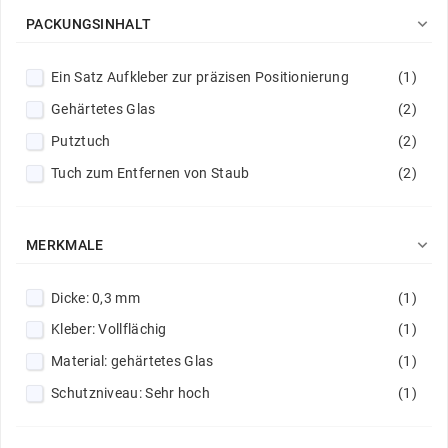
Schutz vor Beschädigungen
(18)

PACKUNGSINHALT
Verstärkte Felgen
(1)
Ein Satz Aufkleber zur präzisen Positionierung
(1)
Verstärkte Säume
(9)
Gehärtetes Glas
(2)
Putztuch
(2)
Tuch zum Entfernen von Staub
(2)

MERKMALE
Dicke: 0,3 mm
(1)
Kleber: Vollflächig
(1)
Material: gehärtetes Glas
(1)
Schutzniveau: Sehr hoch
(1)