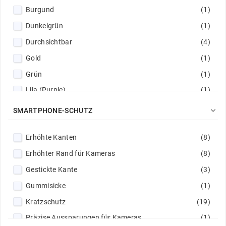
Burgund
(1)
Dunkelgrün
(1)
Durchsichtbar
(4)
Gold
(1)
Grün
(1)
Lila (Purple)
(1)
Magenta
(1)

SMARTPHONE-SCHUTZ
Marine
(1)
Erhöhte Kanten
(8)
Marine / Limette
(1)
Erhöhter Rand für Kameras
(8)
Puderrosa
(1)
Gestickte Kante
(3)
Rot
(1)
Gummisicke
(1)
Rot / Marine
(1)
Kratzschutz
(19)
Schwarz
(7)
Präzise Aussparungen für Kameras
(1)