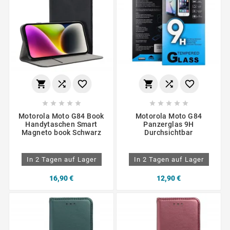
















Motorola Moto G84 Book
Motorola Moto G84
Handytaschen Smart
Panzerglas 9H
Magneto book Schwarz
Durchsichtbar
In 2 Tagen auf Lager
In 2 Tagen auf Lager
16,90 €
12,90 €