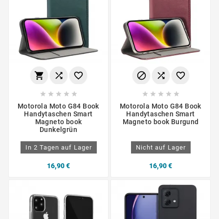
















Motorola Moto G84 Book
Motorola Moto G84 Book
Handytaschen Smart
Handytaschen Smart
Magneto book
Magneto book Burgund
Dunkelgrün
In 2 Tagen auf Lager
Nicht auf Lager
16,90 €
16,90 €