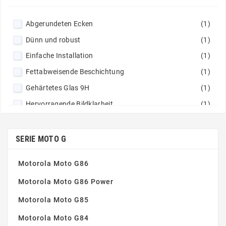
Abgerundeten Ecken
(1)
Dünn und robust
(1)
Einfache Installation
(1)
Fettabweisende Beschichtung
(1)
Gehärtetes Glas 9H
(1)
Hervorragende Bildklarheit
(1)
Nicht klebrige Zusammensetzung
(1)
Perfekte Haftung
(1)
SERIE MOTO G
Motorola Moto G86
Motorola Moto G86 Power
Motorola Moto G85
Motorola Moto G84