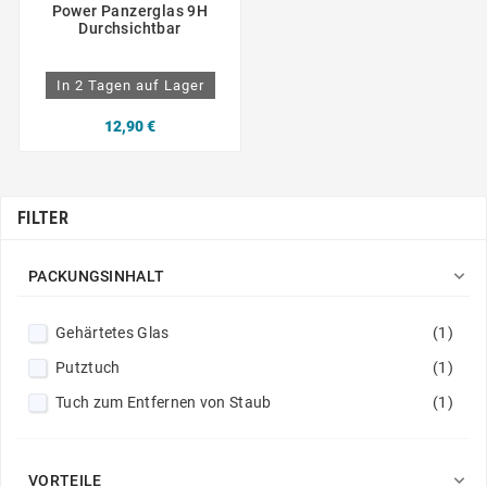
Power Panzerglas 9H
Durchsichtbar
In 2 Tagen auf Lager
12,90 €
FILTER

PACKUNGSINHALT
Gehärtetes Glas
(1)
Putztuch
(1)
Tuch zum Entfernen von Staub
(1)

VORTEILE