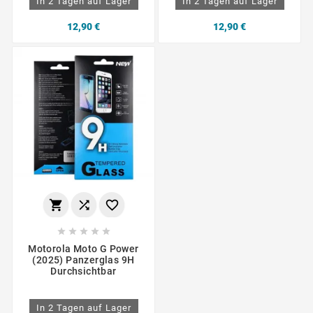
In 2 Tagen auf Lager
In 2 Tagen auf Lager
12,90 €
12,90 €








Motorola Moto G Power
(2025) Panzerglas 9H
Durchsichtbar
In 2 Tagen auf Lager