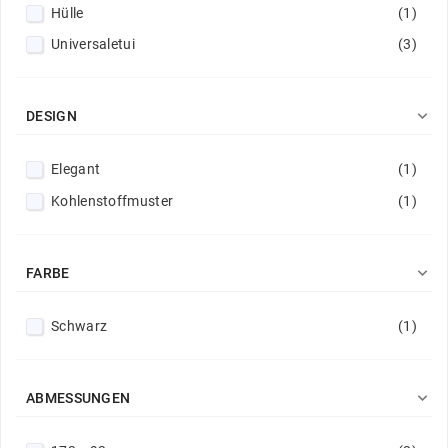
Hülle
(1)
Universaletui
(3)

DESIGN
Elegant
(1)
Kohlenstoffmuster
(1)

FARBE
Schwarz
(1)

ABMESSUNGEN