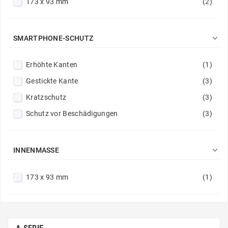
173 x 93 mm
(2)

SMARTPHONE-SCHUTZ
Erhöhte Kanten
(1)
Gestickte Kante
(3)
Kratzschutz
(3)
Schutz vor Beschädigungen
(3)

INNENMASSE
173 x 93 mm
(1)