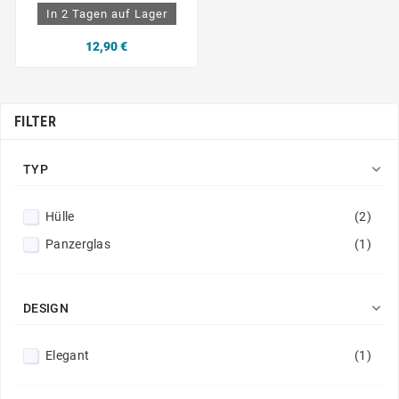
In 2 Tagen auf Lager
12,90 €
FILTER

TYP
Hülle
(2)
Panzerglas
(1)

DESIGN
Elegant
(1)