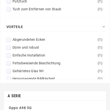
Putztuch
(1)
Tuch zum Entfernen von Staub
(1)

VORTEILE
Abgerundeten Ecken
(1)
Dünn und robust
(1)
Einfache Installation
(1)
Fettabweisende Beschichtung
(1)
Gehärtetes Glas 9H
(1)
Hervorragende Bildklarheit
(1)
Nicht klebrige Zusammensetzung
(1)
Perfekte Haftung
(1)
A SERIE
Oppo A98 5G