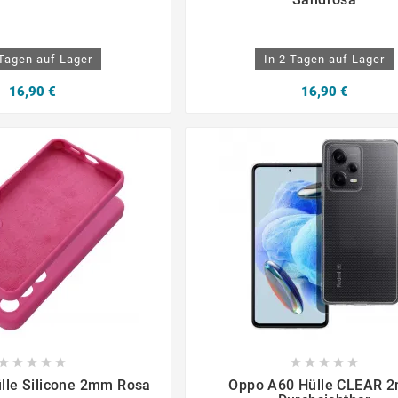
 Tagen auf Lager
In 2 Tagen auf Lager
16,90 €
16,90 €

















lle Silicone 2mm Rosa
Oppo A60 Hülle CLEAR 