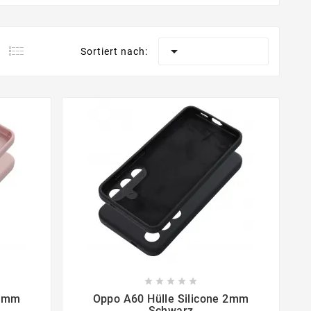

Sortiert nach:









 2mm
Oppo A60 Hülle Silicone 2mm
Schwarz