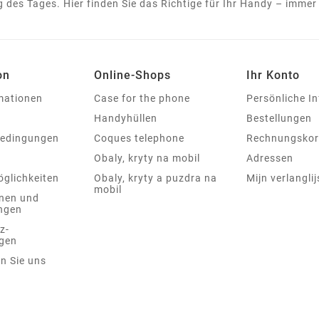
 des Tages. Hier finden Sie das Richtige für Ihr Handy – immer 
on
Online-Shops
Ihr Konto
rmationen
Case for the phone
Persönliche I
Handyhüllen
Bestellungen
bedingungen
Coques telephone
Rechnungskor
Obaly, kryty na mobil
Adressen
glichkeiten
Obaly, kryty a puzdra na
Mijn verlanglij
mobil
nen und
ngen
z-
gen
n Sie uns