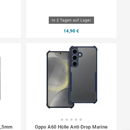
In 2 Tagen auf Lager
14,90 €









 0,5mm
Oppo A60 Hülle Anti-Drop Marine