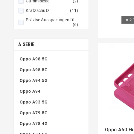
Gummisicke
(2)
Kratzschutz
(11)
Präzise Aussparungen für Kameras
In 2
(6)
Schutz vor Beschädigungen
(10)
A SERIE
Verstärkte Felgen
(2)
Verstärkte Säume
(4)
Oppo A98 5G
Oppo A95 5G
Oppo A94 5G
Oppo A94
Oppo A93 5G
Oppo A79 5G
Oppo A78 4G

Oppo A60 Hü