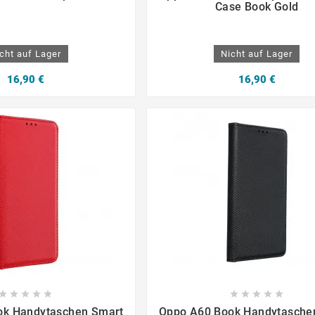
Case Book Gold
cht auf Lager
Nicht auf Lager
16,90 €
16,90 €

















ok Handytaschen Smart
Oppo A60 Book Handytasche