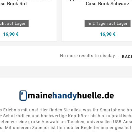
se Book Rot
Case Book Schwarz
cht auf Lager
In 2 Tagen auf Lager
16,90 €
16,90 €
No more results to display...
BAC
s Erlebnis mit uns! Hier finden Sie alles, was Ihr Smartphone b
 Schutzbrillen und hochwertige Kopfhörer bis hin zu praktisc
ten wir eine große Auswahl an Taschen, universellen USB-Ansc
. Mit unserem Zubehör ist Ihr mobiler Begleiter immer geschütz