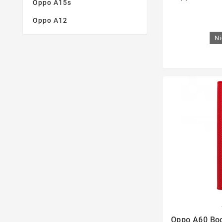
Oppo A15s
Oppo A12
Ni

Oppo A60 Bo