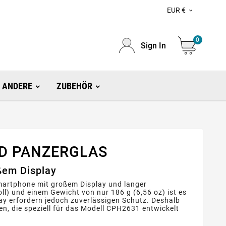
EUR €

0
Sign In
ANDERE
ZUBEHÖR
ND PANZERGLAS
ßem Display
Smartphone mit großem Display und langer
ll) und einem Gewicht von nur 186 g (6,56 oz) ist es
play erfordern jedoch zuverlässigen Schutz. Deshalb
, die speziell für das Modell CPH2631 entwickelt