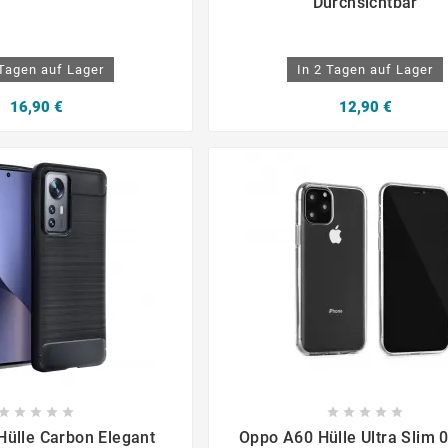
Durchsichtbar
 Tagen auf Lager
In 2 Tagen auf Lager
16,90 €
12,90 €

















ülle Carbon Elegant
Oppo A60 Hülle Ultra Slim