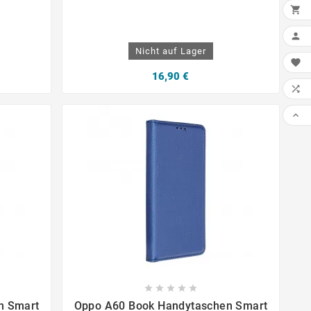


Nicht auf Lager

16,90 €











n Smart
Oppo A60 Book Handytaschen Smart