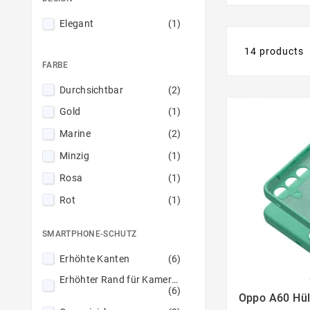
Elegant
(1)
14 products
FARBE
Durchsichtbar
(2)
Gold
(1)
Marine
(2)
Minzig
(1)
Rosa
(1)
Rot
(1)
Sandrosa
(1)
SMARTPHONE-SCHUTZ
Schwarz
(5)
Erhöhte Kanten
(6)
Erhöhter Rand für Kameras

(6)
Oppo A60 Hül