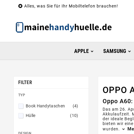

Alles, was Sie für Ihr Mobiltelefon brauchen!
APPLE
SAMSUNG
FILTER
OPPO 
TYP
Oppo A60: 
Book Handytaschen
(4)
Das am 26. Ap
Akkulaufzeit. 
Hülle
(10)
der ideale Beg
bieten wir ein
Me
wurden.
DESIGN