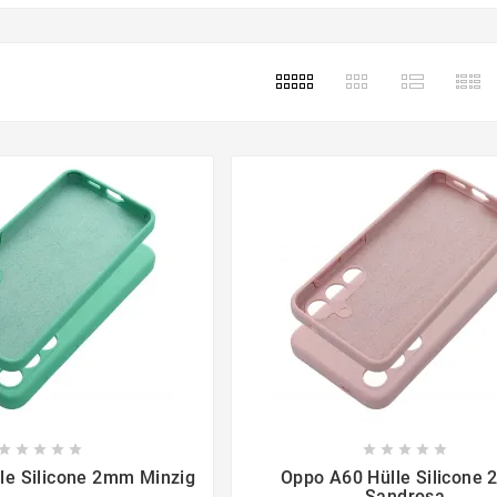

















le Silicone 2mm Minzig
Oppo A60 Hülle Silicone
Sandrosa