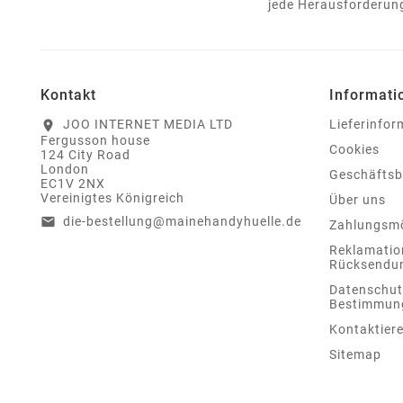
jede Herausforderung
Kontakt
Informati
JOO INTERNET MEDIA LTD
Lieferinfo
location_on
Fergusson house
Cookies
124 City Road
London
Geschäfts
EC1V 2NX
Vereinigtes Königreich
Über uns
die-bestellung@mainehandyhuelle.de
email
Zahlungsmö
Reklamatio
Rücksendu
Datenschut
Bestimmun
Kontaktiere
Sitemap