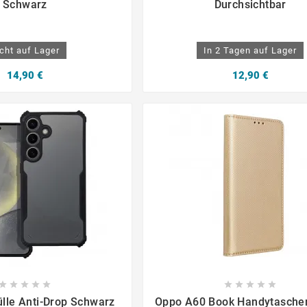
Schwarz
Durchsichtbar
cht auf Lager
In 2 Tagen auf Lager
14,90 €
12,90 €

















lle Anti-Drop Schwarz
Oppo A60 Book Handytasche