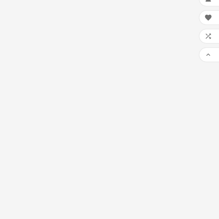


