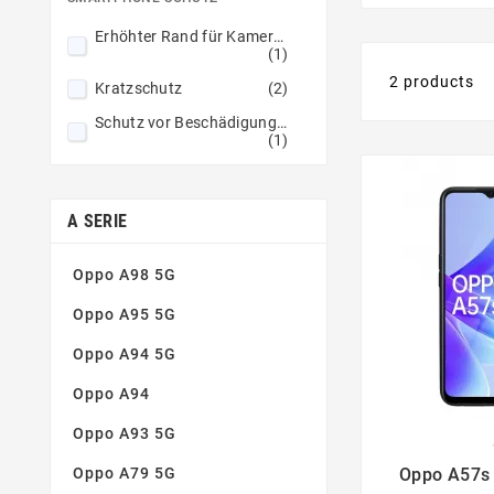
Erhöhter Rand für Kameras
(1)
2 products
Kratzschutz
(2)
Schutz vor Beschädigungen
(1)
A SERIE
Oppo A98 5G
Oppo A95 5G
Oppo A94 5G
Oppo A94
Oppo A93 5G

Oppo A79 5G
Oppo A57s