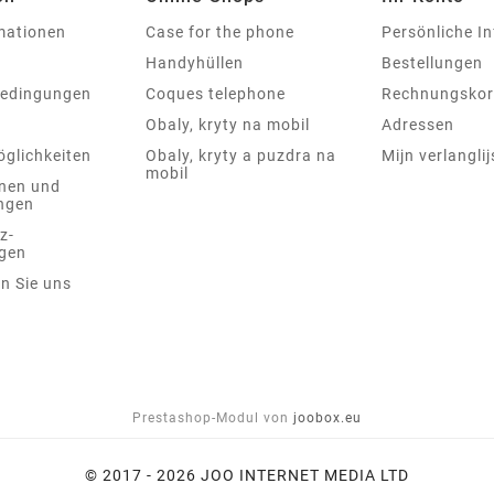
rmationen
Case for the phone
Persönliche I
Handyhüllen
Bestellungen
bedingungen
Coques telephone
Rechnungskor
Obaly, kryty na mobil
Adressen
glichkeiten
Obaly, kryty a puzdra na
Mijn verlanglij
mobil
nen und
ngen
z-
gen
n Sie uns
Prestashop-Modul von
joobox.eu
© 2017 - 2026 JOO INTERNET MEDIA LTD