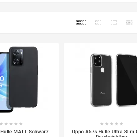

















 Hülle MATT Schwarz
Oppo A57s Hülle Ultra Slim
Durchsichtbar