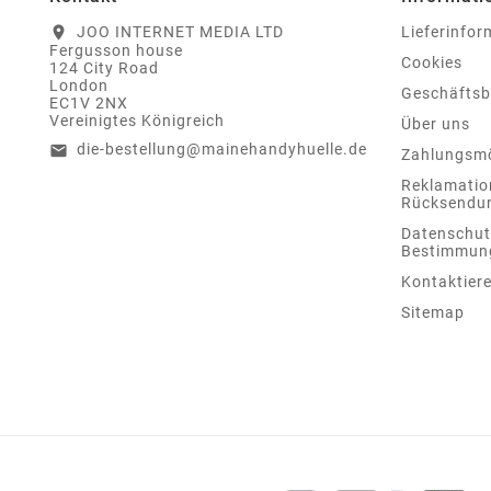
JOO INTERNET MEDIA LTD
Lieferinfo
location_on
Fergusson house
Cookies
124 City Road
London
Geschäfts
EC1V 2NX
Vereinigtes Königreich
Über uns
die-bestellung@mainehandyhuelle.de
email
Zahlungsmö
Reklamatio
Rücksendu
Datenschut
Bestimmun
Kontaktiere
Sitemap