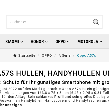
XIAOMI
HONOR
OPPO
MOTOROLA
Startseite
OPPO
A Serie
Oppo A57s
A57S HULLEN, HANDYHULLEN 
 Schutz für Ihr günstiges Smartphone mit gr
gust 2022 auf den Markt gebrachte Oppo A57s ist ein günstige
Mit Abmessungen von 163,8 x 75 x 8 mm (6,45 x 2,95 x 0,31 Zoll
er für den Alltag. Sein schlankes Profil und sein großes Display
e Auswahl an Handyhüllen, Handycovern und Handytaschen an, d
hr anzeigen