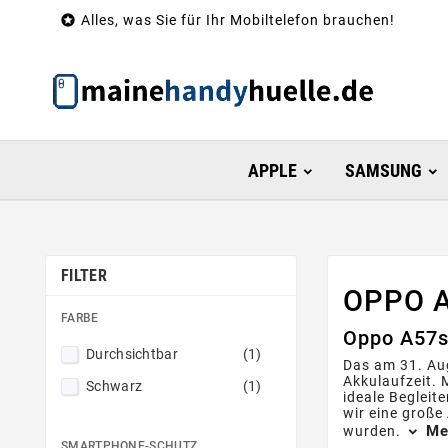

Alles, was Sie für Ihr Mobiltelefon brauchen!
APPLE
SAMSUNG
FILTER
OPPO 
FARBE
Oppo A57s:
Durchsichtbar
(1)
Das am 31. Au
Akkulaufzeit. 
Schwarz
(1)
ideale Begleit
wir eine groß
Me
wurden.
SMARTPHONE-SCHUTZ